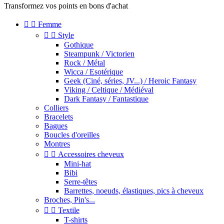
Transformez vos points en bons d'achat


Femme


Style
Gothique
Steampunk / Victorien
Rock / Métal
Wicca / Esotérique
Geek (Ciné, séries, JV...) / Heroic Fantasy
Viking / Celtique / Médiéval
Dark Fantasy / Fantastique
Colliers
Bracelets
Bagues
Boucles d'oreilles
Montres


Accessoires cheveux
Mini-hat
Bibi
Serre-têtes
Barrettes, noeuds, élastiques, pics à cheveux
Broches, Pin's...


Textile
T-shirts