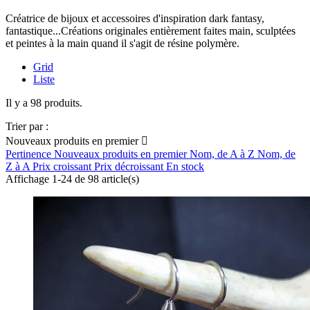
Créatrice de bijoux et accessoires d'inspiration dark fantasy,
fantastique...Créations originales entièrement faites main, sculptées
et peintes à la main quand il s'agit de résine polymère.
Grid
Liste
Il y a 98 produits.
Trier par :
Nouveaux produits en premier

Pertinence
Nouveaux produits en premier
Nom, de A à Z
Nom, de
Z à A
Prix croissant
Prix décroissant
En stock
Affichage 1-24 de 98 article(s)