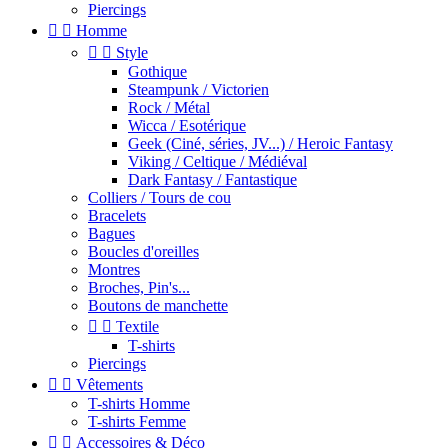
Piercings


Homme


Style
Gothique
Steampunk / Victorien
Rock / Métal
Wicca / Esotérique
Geek (Ciné, séries, JV...) / Heroic Fantasy
Viking / Celtique / Médiéval
Dark Fantasy / Fantastique
Colliers / Tours de cou
Bracelets
Bagues
Boucles d'oreilles
Montres
Broches, Pin's...
Boutons de manchette


Textile
T-shirts
Piercings


Vêtements
T-shirts Homme
T-shirts Femme


Accessoires & Déco