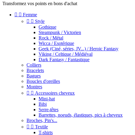
Transformez vos points en bons d'achat


Femme


Style
Gothique
Steampunk / Victorien
Rock / Métal
Wicca / Esotérique
Geek (Ciné, séries, JV...) / Heroic Fantasy
Viking / Celtique / Médiéval
Dark Fantasy / Fantastique
Colliers
Bracelets
Bagues
Boucles d'oreilles
Montres


Accessoires cheveux
Mini-hat
Bibi
Serre-têtes
Barrettes, noeuds, élastiques, pics à cheveux
Broches, Pin's...


Textile
T-shirts