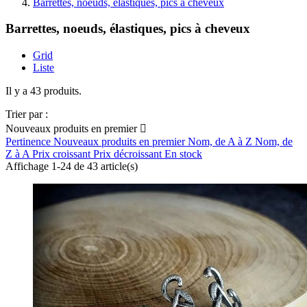
Barrettes, noeuds, élastiques, pics à cheveux
Barrettes, noeuds, élastiques, pics à cheveux
Grid
Liste
Il y a 43 produits.
Trier par :
Nouveaux produits en premier

Pertinence
Nouveaux produits en premier
Nom, de A à Z
Nom, de
Z à A
Prix croissant
Prix décroissant
En stock
Affichage 1-24 de 43 article(s)