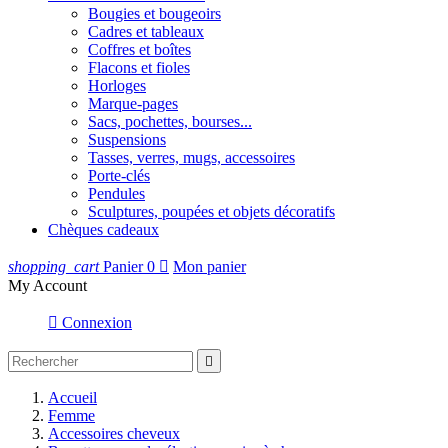
Bougies et bougeoirs
Cadres et tableaux
Coffres et boîtes
Flacons et fioles
Horloges
Marque-pages
Sacs, pochettes, bourses...
Suspensions
Tasses, verres, mugs, accessoires
Porte-clés
Pendules
Sculptures, poupées et objets décoratifs
Chèques cadeaux
shopping_cart
Panier
0

Mon panier
My Account

Connexion

Accueil
Femme
Accessoires cheveux