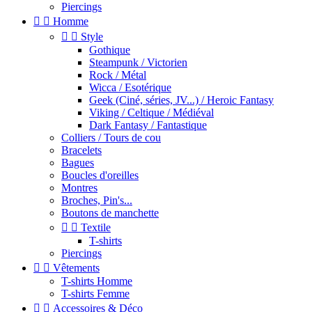
Piercings


Homme


Style
Gothique
Steampunk / Victorien
Rock / Métal
Wicca / Esotérique
Geek (Ciné, séries, JV...) / Heroic Fantasy
Viking / Celtique / Médiéval
Dark Fantasy / Fantastique
Colliers / Tours de cou
Bracelets
Bagues
Boucles d'oreilles
Montres
Broches, Pin's...
Boutons de manchette


Textile
T-shirts
Piercings


Vêtements
T-shirts Homme
T-shirts Femme


Accessoires & Déco