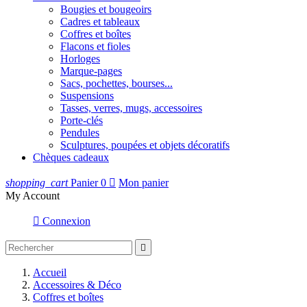
Bougies et bougeoirs
Cadres et tableaux
Coffres et boîtes
Flacons et fioles
Horloges
Marque-pages
Sacs, pochettes, bourses...
Suspensions
Tasses, verres, mugs, accessoires
Porte-clés
Pendules
Sculptures, poupées et objets décoratifs
Chèques cadeaux
shopping_cart
Panier
0

Mon panier
My Account

Connexion

Accueil
Accessoires & Déco
Coffres et boîtes