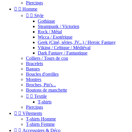
Piercings


Homme


Style
Gothique
Steampunk / Victorien
Rock / Métal
Wicca / Esotérique
Geek (Ciné, séries, JV...) / Heroic Fantasy
Viking / Celtique / Médiéval
Dark Fantasy / Fantastique
Colliers / Tours de cou
Bracelets
Bagues
Boucles d'oreilles
Montres
Broches, Pin's...
Boutons de manchette


Textile
T-shirts
Piercings


Vêtements
T-shirts Homme
T-shirts Femme


Accessoires & Déco