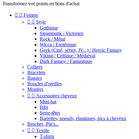
Transformez vos points en bons d'achat


Femme


Style
Gothique
Steampunk / Victorien
Rock / Métal
Wicca / Esotérique
Geek (Ciné, séries, JV...) / Heroic Fantasy
Viking / Celtique / Médiéval
Dark Fantasy / Fantastique
Colliers
Bracelets
Bagues
Boucles d'oreilles
Montres


Accessoires cheveux
Mini-hat
Bibi
Serre-têtes
Barrettes, noeuds, élastiques, pics à cheveux
Broches, Pin's...


Textile
T-shirts