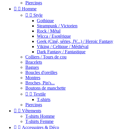
Piercings


Homme


Style
Gothique
Steampunk / Victorien
Rock / Métal
Wicca / Esotérique
Geek (Ciné, séries, JV...) / Heroic Fantasy
Viking / Celtique / Médiéval
Dark Fantasy / Fantastique
Colliers / Tours de cou
Bracelets
Bagues
Boucles d'oreilles
Montres
Broches, Pin's...
Boutons de manchette


Textile
T-shirts
Piercings


Vêtements
T-shirts Homme
T-shirts Femme


Accessoires & Déco