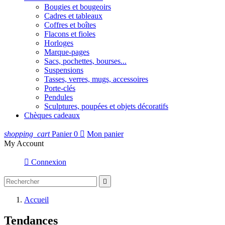
Bougies et bougeoirs
Cadres et tableaux
Coffres et boîtes
Flacons et fioles
Horloges
Marque-pages
Sacs, pochettes, bourses...
Suspensions
Tasses, verres, mugs, accessoires
Porte-clés
Pendules
Sculptures, poupées et objets décoratifs
Chèques cadeaux
shopping_cart
Panier
0

Mon panier
My Account

Connexion

Accueil
Tendances