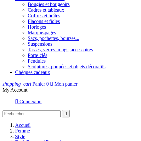
Bougies et bougeoirs
Cadres et tableaux
Coffres et boîtes
Flacons et fioles
Horloges
Marque-pages
Sacs, pochettes, bourses...
Suspensions
Tasses, verres, mugs, accessoires
Porte-clés
Pendules
Sculptures, poupées et objets décoratifs
Chèques cadeaux
shopping_cart
Panier
0

Mon panier
My Account

Connexion

Accueil
Femme
Style