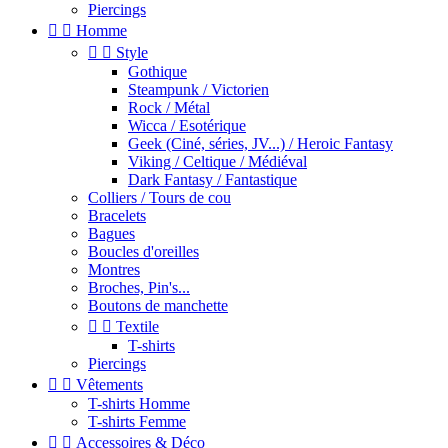
Piercings


Homme


Style
Gothique
Steampunk / Victorien
Rock / Métal
Wicca / Esotérique
Geek (Ciné, séries, JV...) / Heroic Fantasy
Viking / Celtique / Médiéval
Dark Fantasy / Fantastique
Colliers / Tours de cou
Bracelets
Bagues
Boucles d'oreilles
Montres
Broches, Pin's...
Boutons de manchette


Textile
T-shirts
Piercings


Vêtements
T-shirts Homme
T-shirts Femme


Accessoires & Déco