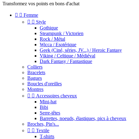
Transformez vos points en bons d'achat


Femme


Style
Gothique
Steampunk / Victorien
Rock / Métal
Wicca / Esotérique
Geek (Ciné, séries, JV...) / Heroic Fantasy
Viking / Celtique / Médiéval
Dark Fantasy / Fantastique
Colliers
Bracelets
Bagues
Boucles d'oreilles
Montres


Accessoires cheveux
Mini-hat
Bibi
Serre-têtes
Barrettes, noeuds, élastiques, pics à cheveux
Broches, Pin's...


Textile
T-shirts