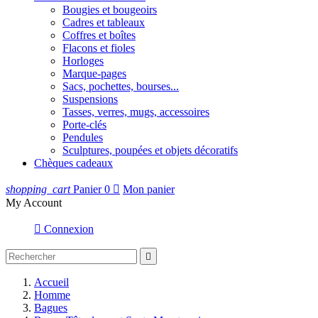
Bougies et bougeoirs
Cadres et tableaux
Coffres et boîtes
Flacons et fioles
Horloges
Marque-pages
Sacs, pochettes, bourses...
Suspensions
Tasses, verres, mugs, accessoires
Porte-clés
Pendules
Sculptures, poupées et objets décoratifs
Chèques cadeaux
shopping_cart
Panier
0

Mon panier
My Account

Connexion

Accueil
Homme
Bagues