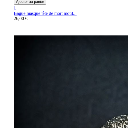
Ajouter au panier

Bague masque tête de mort motif...
26,00 €