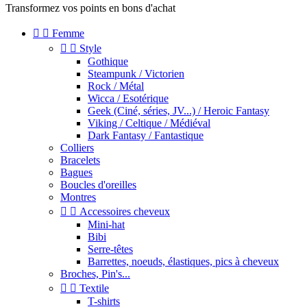
Transformez vos points en bons d'achat


Femme


Style
Gothique
Steampunk / Victorien
Rock / Métal
Wicca / Esotérique
Geek (Ciné, séries, JV...) / Heroic Fantasy
Viking / Celtique / Médiéval
Dark Fantasy / Fantastique
Colliers
Bracelets
Bagues
Boucles d'oreilles
Montres


Accessoires cheveux
Mini-hat
Bibi
Serre-têtes
Barrettes, noeuds, élastiques, pics à cheveux
Broches, Pin's...


Textile
T-shirts