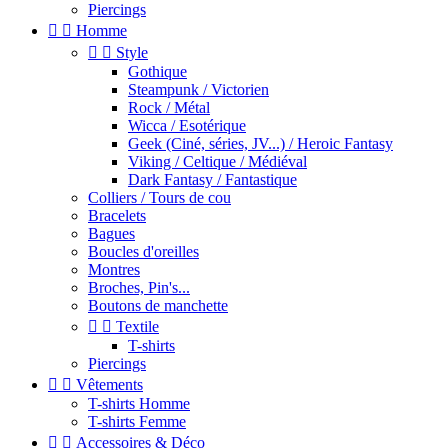
Piercings


Homme


Style
Gothique
Steampunk / Victorien
Rock / Métal
Wicca / Esotérique
Geek (Ciné, séries, JV...) / Heroic Fantasy
Viking / Celtique / Médiéval
Dark Fantasy / Fantastique
Colliers / Tours de cou
Bracelets
Bagues
Boucles d'oreilles
Montres
Broches, Pin's...
Boutons de manchette


Textile
T-shirts
Piercings


Vêtements
T-shirts Homme
T-shirts Femme


Accessoires & Déco