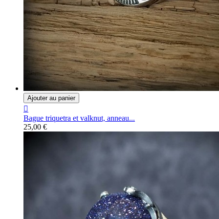
Ajouter au panier

Bague triquetra et valknut, anneau...
25,00 €