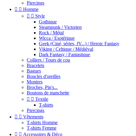
Piercings


Homme


Style
Gothique
Steampunk / Victorien
Rock / Métal
Wicca / Esotérique
Geek (Ciné, séries, JV...) / Heroic Fantasy
Viking / Celtique / Médiéval
Dark Fantasy / Fantastique
Colliers / Tours de cou
Bracelets
Bagues
Boucles d'oreilles
Montres
Broches, Pin's...
Boutons de manchette


Textile
T-shirts
Piercings


Vêtements
T-shirts Homme
T-shirts Femme


Accessoires & Déco