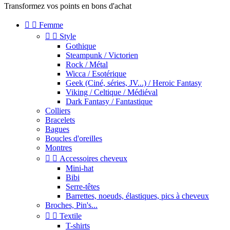
Transformez vos points en bons d'achat


Femme


Style
Gothique
Steampunk / Victorien
Rock / Métal
Wicca / Esotérique
Geek (Ciné, séries, JV...) / Heroic Fantasy
Viking / Celtique / Médiéval
Dark Fantasy / Fantastique
Colliers
Bracelets
Bagues
Boucles d'oreilles
Montres


Accessoires cheveux
Mini-hat
Bibi
Serre-têtes
Barrettes, noeuds, élastiques, pics à cheveux
Broches, Pin's...


Textile
T-shirts