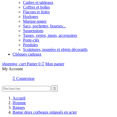
Cadres et tableaux
Coffres et boîtes
Flacons et fioles
Horloges
Marque-pages
Sacs, pochettes, bourses...
Suspensions
Tasses, verres, mugs, accessoires
Porte-clés
Pendules
Sculptures, poupées et objets décoratifs
Chèques cadeaux
shopping_cart
Panier
0

Mon panier
My Account

Connexion

Accueil
Homme
Bagues
Bague deux corbeaux enlassés en acier