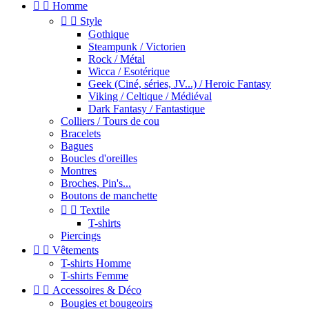


Homme


Style
Gothique
Steampunk / Victorien
Rock / Métal
Wicca / Esotérique
Geek (Ciné, séries, JV...) / Heroic Fantasy
Viking / Celtique / Médiéval
Dark Fantasy / Fantastique
Colliers / Tours de cou
Bracelets
Bagues
Boucles d'oreilles
Montres
Broches, Pin's...
Boutons de manchette


Textile
T-shirts
Piercings


Vêtements
T-shirts Homme
T-shirts Femme


Accessoires & Déco
Bougies et bougeoirs