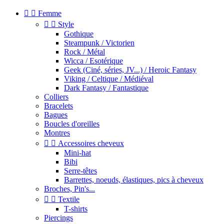


Femme


Style
Gothique
Steampunk / Victorien
Rock / Métal
Wicca / Esotérique
Geek (Ciné, séries, JV...) / Heroic Fantasy
Viking / Celtique / Médiéval
Dark Fantasy / Fantastique
Colliers
Bracelets
Bagues
Boucles d'oreilles
Montres


Accessoires cheveux
Mini-hat
Bibi
Serre-têtes
Barrettes, noeuds, élastiques, pics à cheveux
Broches, Pin's...


Textile
T-shirts
Piercings