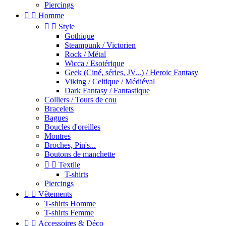
Piercings


Homme


Style
Gothique
Steampunk / Victorien
Rock / Métal
Wicca / Esotérique
Geek (Ciné, séries, JV...) / Heroic Fantasy
Viking / Celtique / Médiéval
Dark Fantasy / Fantastique
Colliers / Tours de cou
Bracelets
Bagues
Boucles d'oreilles
Montres
Broches, Pin's...
Boutons de manchette


Textile
T-shirts
Piercings


Vêtements
T-shirts Homme
T-shirts Femme


Accessoires & Déco