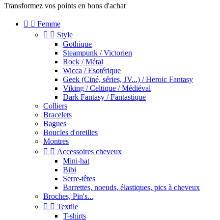
Transformez vos points en bons d'achat


Femme


Style
Gothique
Steampunk / Victorien
Rock / Métal
Wicca / Esotérique
Geek (Ciné, séries, JV...) / Heroic Fantasy
Viking / Celtique / Médiéval
Dark Fantasy / Fantastique
Colliers
Bracelets
Bagues
Boucles d'oreilles
Montres


Accessoires cheveux
Mini-hat
Bibi
Serre-têtes
Barrettes, noeuds, élastiques, pics à cheveux
Broches, Pin's...


Textile
T-shirts