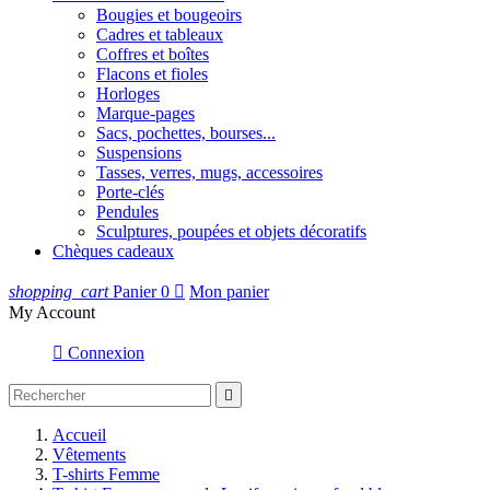
Bougies et bougeoirs
Cadres et tableaux
Coffres et boîtes
Flacons et fioles
Horloges
Marque-pages
Sacs, pochettes, bourses...
Suspensions
Tasses, verres, mugs, accessoires
Porte-clés
Pendules
Sculptures, poupées et objets décoratifs
Chèques cadeaux
shopping_cart
Panier
0

Mon panier
My Account

Connexion

Accueil
Vêtements
T-shirts Femme