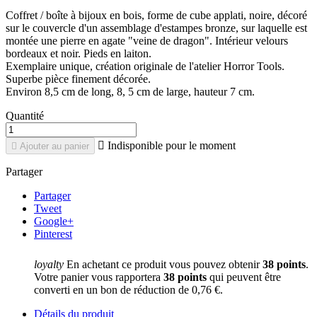
Coffret / boîte à bijoux en bois, forme de cube applati, noire, décoré
sur le couvercle d'un assemblage d'estampes bronze, sur laquelle est
montée une pierre en agate "veine de dragon". Intérieur velours
bordeaux et noir. Pieds en laiton.
Exemplaire unique, création originale de l'atelier Horror Tools.
Superbe pièce finement décorée.
Environ 8,5 cm de long, 8, 5 cm de large, hauteur 7 cm.
Quantité

Indisponible pour le moment

Ajouter au panier
Partager
Partager
Tweet
Google+
Pinterest
loyalty
En achetant ce produit vous pouvez obtenir
38
points
.
Votre panier vous rapportera
38
points
qui peuvent être
converti en un bon de réduction de
0,76 €
.
Détails du produit