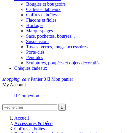
Bougies et bougeoirs
Cadres et tableaux
Coffres et boîtes
Flacons et fioles
Horloges
Marque-pages
Sacs, pochettes, bourses...
Suspensions
Tasses, verres, mugs, accessoires
Porte-clés
Pendules
Sculptures, poupées et objets décoratifs
Chèques cadeaux
shopping_cart
Panier
0

Mon panier
My Account

Connexion

Accueil
Accessoires & Déco
Coffres et boîtes