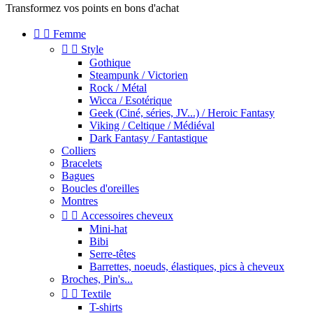
Transformez vos points en bons d'achat


Femme


Style
Gothique
Steampunk / Victorien
Rock / Métal
Wicca / Esotérique
Geek (Ciné, séries, JV...) / Heroic Fantasy
Viking / Celtique / Médiéval
Dark Fantasy / Fantastique
Colliers
Bracelets
Bagues
Boucles d'oreilles
Montres


Accessoires cheveux
Mini-hat
Bibi
Serre-têtes
Barrettes, noeuds, élastiques, pics à cheveux
Broches, Pin's...


Textile
T-shirts