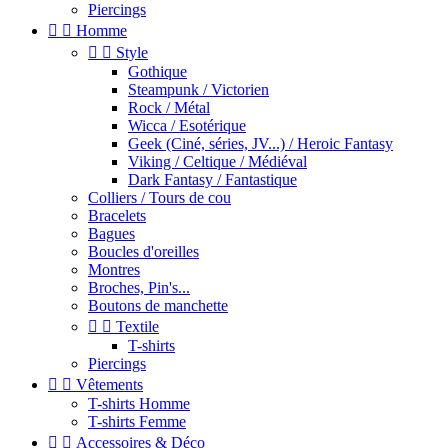
Piercings


Homme


Style
Gothique
Steampunk / Victorien
Rock / Métal
Wicca / Esotérique
Geek (Ciné, séries, JV...) / Heroic Fantasy
Viking / Celtique / Médiéval
Dark Fantasy / Fantastique
Colliers / Tours de cou
Bracelets
Bagues
Boucles d'oreilles
Montres
Broches, Pin's...
Boutons de manchette


Textile
T-shirts
Piercings


Vêtements
T-shirts Homme
T-shirts Femme


Accessoires & Déco