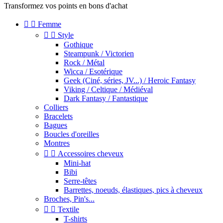
Transformez vos points en bons d'achat


Femme


Style
Gothique
Steampunk / Victorien
Rock / Métal
Wicca / Esotérique
Geek (Ciné, séries, JV...) / Heroic Fantasy
Viking / Celtique / Médiéval
Dark Fantasy / Fantastique
Colliers
Bracelets
Bagues
Boucles d'oreilles
Montres


Accessoires cheveux
Mini-hat
Bibi
Serre-têtes
Barrettes, noeuds, élastiques, pics à cheveux
Broches, Pin's...


Textile
T-shirts