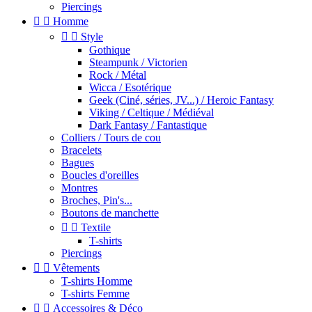
Piercings


Homme


Style
Gothique
Steampunk / Victorien
Rock / Métal
Wicca / Esotérique
Geek (Ciné, séries, JV...) / Heroic Fantasy
Viking / Celtique / Médiéval
Dark Fantasy / Fantastique
Colliers / Tours de cou
Bracelets
Bagues
Boucles d'oreilles
Montres
Broches, Pin's...
Boutons de manchette


Textile
T-shirts
Piercings


Vêtements
T-shirts Homme
T-shirts Femme


Accessoires & Déco