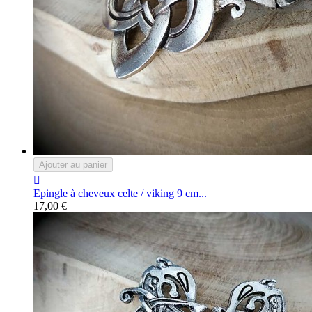
Ajouter au panier

Epingle à cheveux celte / viking 9 cm...
17,00 €