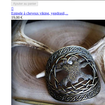
Ajouter au panier

Epingle à cheveux viking, yggdrasil,...
19,00 €