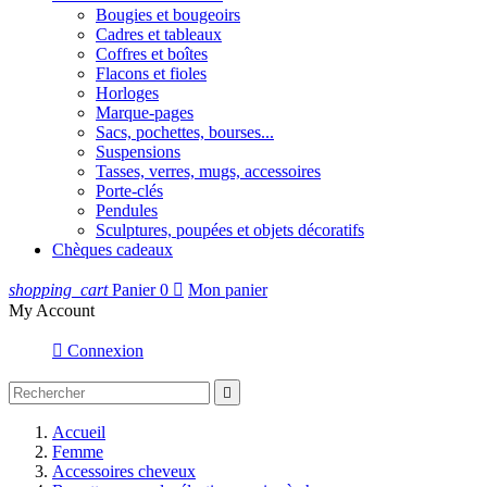
Bougies et bougeoirs
Cadres et tableaux
Coffres et boîtes
Flacons et fioles
Horloges
Marque-pages
Sacs, pochettes, bourses...
Suspensions
Tasses, verres, mugs, accessoires
Porte-clés
Pendules
Sculptures, poupées et objets décoratifs
Chèques cadeaux
shopping_cart
Panier
0

Mon panier
My Account

Connexion

Accueil
Femme
Accessoires cheveux