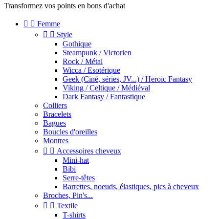
Transformez vos points en bons d'achat


Femme


Style
Gothique
Steampunk / Victorien
Rock / Métal
Wicca / Esotérique
Geek (Ciné, séries, JV...) / Heroic Fantasy
Viking / Celtique / Médiéval
Dark Fantasy / Fantastique
Colliers
Bracelets
Bagues
Boucles d'oreilles
Montres


Accessoires cheveux
Mini-hat
Bibi
Serre-têtes
Barrettes, noeuds, élastiques, pics à cheveux
Broches, Pin's...


Textile
T-shirts