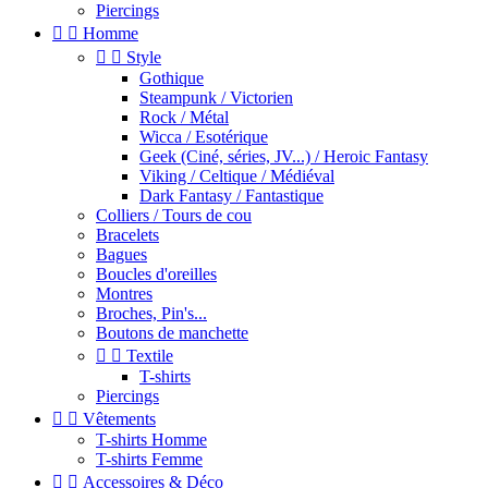
Piercings


Homme


Style
Gothique
Steampunk / Victorien
Rock / Métal
Wicca / Esotérique
Geek (Ciné, séries, JV...) / Heroic Fantasy
Viking / Celtique / Médiéval
Dark Fantasy / Fantastique
Colliers / Tours de cou
Bracelets
Bagues
Boucles d'oreilles
Montres
Broches, Pin's...
Boutons de manchette


Textile
T-shirts
Piercings


Vêtements
T-shirts Homme
T-shirts Femme


Accessoires & Déco