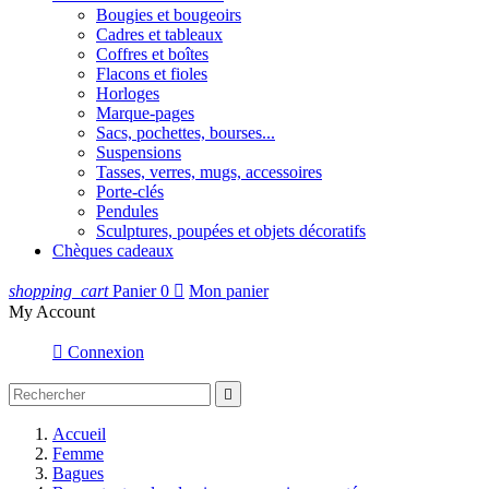
Bougies et bougeoirs
Cadres et tableaux
Coffres et boîtes
Flacons et fioles
Horloges
Marque-pages
Sacs, pochettes, bourses...
Suspensions
Tasses, verres, mugs, accessoires
Porte-clés
Pendules
Sculptures, poupées et objets décoratifs
Chèques cadeaux
shopping_cart
Panier
0

Mon panier
My Account

Connexion

Accueil
Femme
Bagues