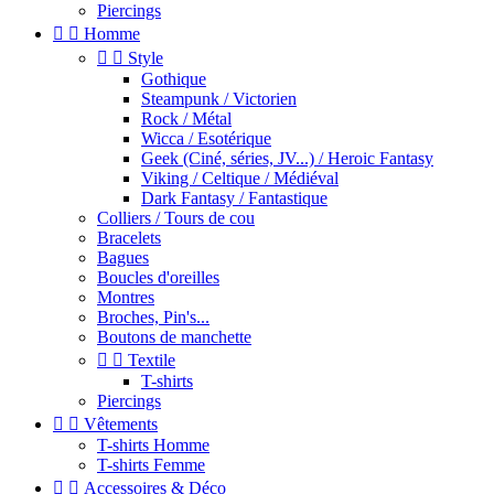
Piercings


Homme


Style
Gothique
Steampunk / Victorien
Rock / Métal
Wicca / Esotérique
Geek (Ciné, séries, JV...) / Heroic Fantasy
Viking / Celtique / Médiéval
Dark Fantasy / Fantastique
Colliers / Tours de cou
Bracelets
Bagues
Boucles d'oreilles
Montres
Broches, Pin's...
Boutons de manchette


Textile
T-shirts
Piercings


Vêtements
T-shirts Homme
T-shirts Femme


Accessoires & Déco