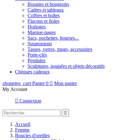
Bougies et bougeoirs
Cadres et tableaux
Coffres et boîtes
Flacons et fioles
Horloges
Marque-pages
Sacs, pochettes, bourses...
Suspensions
Tasses, verres, mugs, accessoires
Porte-clés
Pendules
Sculptures, poupées et objets décoratifs
Chèques cadeaux
shopping_cart
Panier
0

Mon panier
My Account

Connexion

Accueil
Femme
Boucles d'oreilles