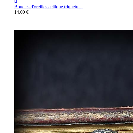

Boucles d'oreilles celtique triquetra...
14,00 €