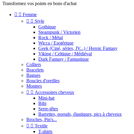
Transformez vos points en bons d'achat


Femme


Style
Gothique
Steampunk / Victorien
Rock / Métal
Wicca / Esotérique
Geek (Ciné, séries, JV...) / Heroic Fantasy
Viking / Celtique / Médiéval
Dark Fantasy / Fantastique
Colliers
Bracelets
Bagues
Boucles d'oreilles
Montres


Accessoires cheveux
Mini-hat
Bibi
Serre-têtes
Barrettes, noeuds, élastiques, pics à cheveux
Broches, Pin's...


Textile
T-shirts