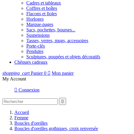
Cadres et tableaux
Coffres et boîtes
Flacons et fioles
Horloges
Marque-pages
Sacs, pochettes, bourses...
Suspensions
Tasses, verres, mugs, accessoires
Porte-clés
Pendules
Sculptures, poupées et objets décoratifs
Chèques cadeaux
shopping_cart
Panier
0

Mon panier
My Account

Connexion

Accueil
Femme
Boucles d'oreilles
Boucles d'oreilles gothiques, croix renversée