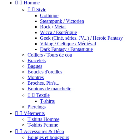


Homme


Style
Gothique
Steampunk / Victorien
Rock / Métal
Wicca / Esotérique
Geek (Ciné, séries, JV...) / Heroic Fantasy
Viking / Celtique / Médiéval
Dark Fantasy / Fantastique
Colliers / Tours de cou
Bracelets
Bagues
Boucles d'oreilles
Montres
Broches, Pin's...
Boutons de manchette


Textile
T-shirts
Piercings


Vêtements
T-shirts Homme
T-shirts Femme


Accessoires & Déco
Bougies et bougeoirs