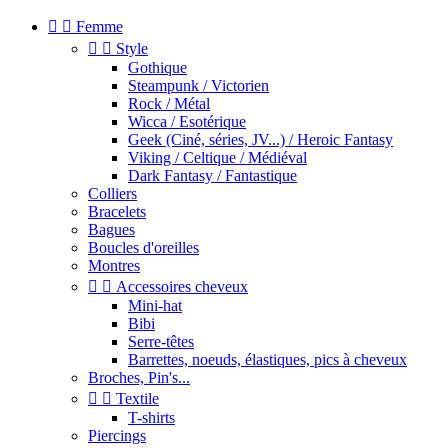


Femme


Style
Gothique
Steampunk / Victorien
Rock / Métal
Wicca / Esotérique
Geek (Ciné, séries, JV...) / Heroic Fantasy
Viking / Celtique / Médiéval
Dark Fantasy / Fantastique
Colliers
Bracelets
Bagues
Boucles d'oreilles
Montres


Accessoires cheveux
Mini-hat
Bibi
Serre-têtes
Barrettes, noeuds, élastiques, pics à cheveux
Broches, Pin's...


Textile
T-shirts
Piercings