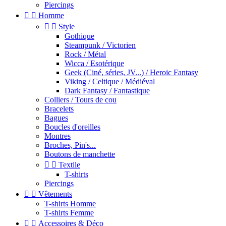
Piercings


Homme


Style
Gothique
Steampunk / Victorien
Rock / Métal
Wicca / Esotérique
Geek (Ciné, séries, JV...) / Heroic Fantasy
Viking / Celtique / Médiéval
Dark Fantasy / Fantastique
Colliers / Tours de cou
Bracelets
Bagues
Boucles d'oreilles
Montres
Broches, Pin's...
Boutons de manchette


Textile
T-shirts
Piercings


Vêtements
T-shirts Homme
T-shirts Femme


Accessoires & Déco