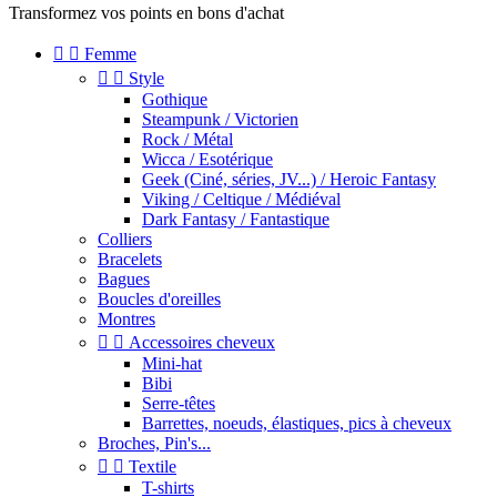
Transformez vos points en bons d'achat


Femme


Style
Gothique
Steampunk / Victorien
Rock / Métal
Wicca / Esotérique
Geek (Ciné, séries, JV...) / Heroic Fantasy
Viking / Celtique / Médiéval
Dark Fantasy / Fantastique
Colliers
Bracelets
Bagues
Boucles d'oreilles
Montres


Accessoires cheveux
Mini-hat
Bibi
Serre-têtes
Barrettes, noeuds, élastiques, pics à cheveux
Broches, Pin's...


Textile
T-shirts