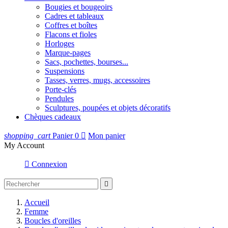
Bougies et bougeoirs
Cadres et tableaux
Coffres et boîtes
Flacons et fioles
Horloges
Marque-pages
Sacs, pochettes, bourses...
Suspensions
Tasses, verres, mugs, accessoires
Porte-clés
Pendules
Sculptures, poupées et objets décoratifs
Chèques cadeaux
shopping_cart
Panier
0

Mon panier
My Account

Connexion

Accueil
Femme
Boucles d'oreilles