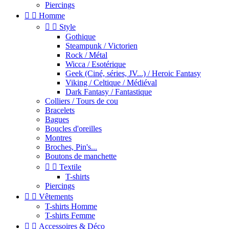
Piercings


Homme


Style
Gothique
Steampunk / Victorien
Rock / Métal
Wicca / Esotérique
Geek (Ciné, séries, JV...) / Heroic Fantasy
Viking / Celtique / Médiéval
Dark Fantasy / Fantastique
Colliers / Tours de cou
Bracelets
Bagues
Boucles d'oreilles
Montres
Broches, Pin's...
Boutons de manchette


Textile
T-shirts
Piercings


Vêtements
T-shirts Homme
T-shirts Femme


Accessoires & Déco