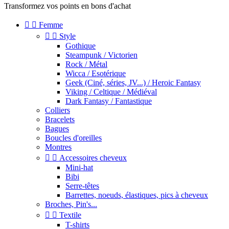
Transformez vos points en bons d'achat


Femme


Style
Gothique
Steampunk / Victorien
Rock / Métal
Wicca / Esotérique
Geek (Ciné, séries, JV...) / Heroic Fantasy
Viking / Celtique / Médiéval
Dark Fantasy / Fantastique
Colliers
Bracelets
Bagues
Boucles d'oreilles
Montres


Accessoires cheveux
Mini-hat
Bibi
Serre-têtes
Barrettes, noeuds, élastiques, pics à cheveux
Broches, Pin's...


Textile
T-shirts