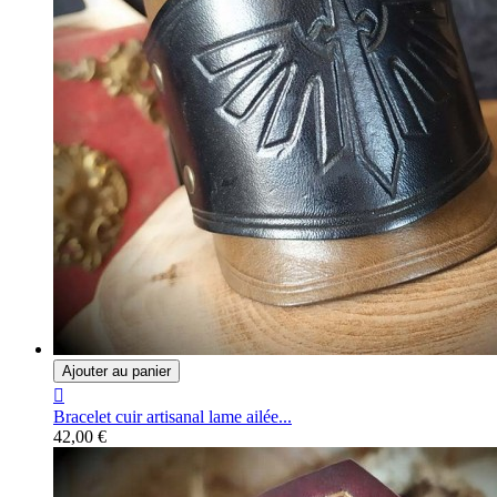
Ajouter au panier

Bracelet cuir artisanal lame ailée...
42,00 €