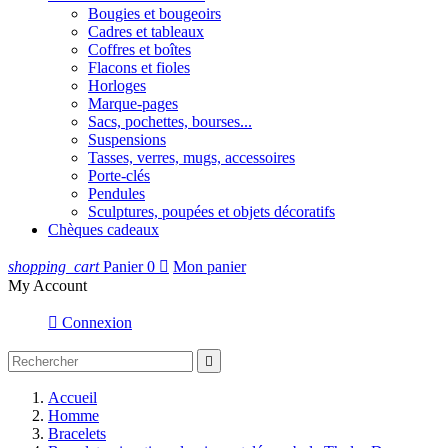
Bougies et bougeoirs
Cadres et tableaux
Coffres et boîtes
Flacons et fioles
Horloges
Marque-pages
Sacs, pochettes, bourses...
Suspensions
Tasses, verres, mugs, accessoires
Porte-clés
Pendules
Sculptures, poupées et objets décoratifs
Chèques cadeaux
shopping_cart
Panier
0

Mon panier
My Account

Connexion

Accueil
Homme
Bracelets