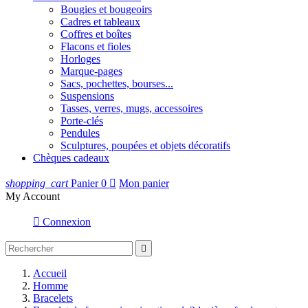
Bougies et bougeoirs
Cadres et tableaux
Coffres et boîtes
Flacons et fioles
Horloges
Marque-pages
Sacs, pochettes, bourses...
Suspensions
Tasses, verres, mugs, accessoires
Porte-clés
Pendules
Sculptures, poupées et objets décoratifs
Chèques cadeaux
shopping_cart
Panier
0

Mon panier
My Account

Connexion

Accueil
Homme
Bracelets