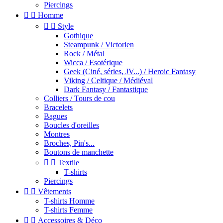
Piercings


Homme


Style
Gothique
Steampunk / Victorien
Rock / Métal
Wicca / Esotérique
Geek (Ciné, séries, JV...) / Heroic Fantasy
Viking / Celtique / Médiéval
Dark Fantasy / Fantastique
Colliers / Tours de cou
Bracelets
Bagues
Boucles d'oreilles
Montres
Broches, Pin's...
Boutons de manchette


Textile
T-shirts
Piercings


Vêtements
T-shirts Homme
T-shirts Femme


Accessoires & Déco