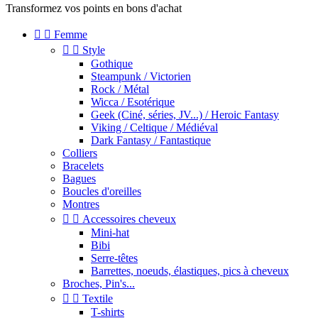
Transformez vos points en bons d'achat


Femme


Style
Gothique
Steampunk / Victorien
Rock / Métal
Wicca / Esotérique
Geek (Ciné, séries, JV...) / Heroic Fantasy
Viking / Celtique / Médiéval
Dark Fantasy / Fantastique
Colliers
Bracelets
Bagues
Boucles d'oreilles
Montres


Accessoires cheveux
Mini-hat
Bibi
Serre-têtes
Barrettes, noeuds, élastiques, pics à cheveux
Broches, Pin's...


Textile
T-shirts