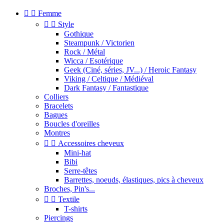


Femme


Style
Gothique
Steampunk / Victorien
Rock / Métal
Wicca / Esotérique
Geek (Ciné, séries, JV...) / Heroic Fantasy
Viking / Celtique / Médiéval
Dark Fantasy / Fantastique
Colliers
Bracelets
Bagues
Boucles d'oreilles
Montres


Accessoires cheveux
Mini-hat
Bibi
Serre-têtes
Barrettes, noeuds, élastiques, pics à cheveux
Broches, Pin's...


Textile
T-shirts
Piercings