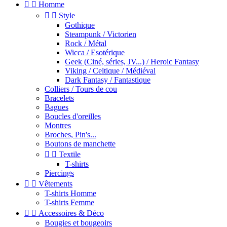


Homme


Style
Gothique
Steampunk / Victorien
Rock / Métal
Wicca / Esotérique
Geek (Ciné, séries, JV...) / Heroic Fantasy
Viking / Celtique / Médiéval
Dark Fantasy / Fantastique
Colliers / Tours de cou
Bracelets
Bagues
Boucles d'oreilles
Montres
Broches, Pin's...
Boutons de manchette


Textile
T-shirts
Piercings


Vêtements
T-shirts Homme
T-shirts Femme


Accessoires & Déco
Bougies et bougeoirs