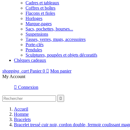
Cadres et tableaux
Coffres et boîtes
Flacons et fioles
Horloges
Marque-pages
Sacs, pochettes, bourses...
Suspensions
Tasses, verres, mugs, accessoires
Porte-clés
Pendules
Sculptures, poupées et objets décoratifs
Chèques cadeaux
shopping_cart
Panier
0

Mon panier
My Account

Connexion

Accueil
Homme
Bracelets
Bracelet tressé cuir noir, cordon double, fermoir coulissant mag