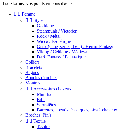
Transformez vos points en bons d'achat


Femme


Style
Gothique
Steampunk / Victorien
Rock / Métal
Wicca / Esotérique
Geek (Ciné, séries, JV...) / Heroic Fantasy
Viking / Celtique / Médiéval
Dark Fantasy / Fantastique
Colliers
Bracelets
Bagues
Boucles d'oreilles
Montres


Accessoires cheveux
Mini-hat
Bibi
Serre-têtes
Barrettes, noeuds, élastiques, pics à cheveux
Broches, Pin's...


Textile
T-shirts