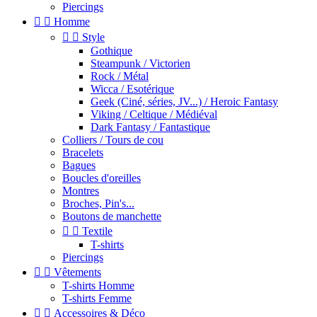
Piercings


Homme


Style
Gothique
Steampunk / Victorien
Rock / Métal
Wicca / Esotérique
Geek (Ciné, séries, JV...) / Heroic Fantasy
Viking / Celtique / Médiéval
Dark Fantasy / Fantastique
Colliers / Tours de cou
Bracelets
Bagues
Boucles d'oreilles
Montres
Broches, Pin's...
Boutons de manchette


Textile
T-shirts
Piercings


Vêtements
T-shirts Homme
T-shirts Femme


Accessoires & Déco