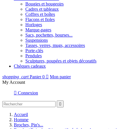
Bougies et bougeoirs
Cadres et tableaux
Coffres et boîtes
Flacons et fioles
Horloges
Marque-pages
Sacs, pochettes, bourses...
Suspensions
Tasses, verres, mugs, accessoires
Porte-clés
Pendules
Sculptures, poupées et objets décoratifs
Chèques cadeaux
shopping_cart
Panier
0

Mon panier
My Account

Connexion

Accueil
Homme
Broches, Pin's...