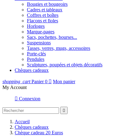
Bougies et bougeoirs
Cadres et tableaux
Coffres et boîtes
Flacons et fioles
Horloges
Marque-pages
Sacs, pochettes, bourses...
Suspensions
Tasses, verres, mugs, accessoires
Porte-clés
Pendules
Sculptures, poupées et objets décoratifs
Chèques cadeaux
shopping_cart
Panier
0

Mon panier
My Account

Connexion

Accueil
Chèques cadeaux
Chèque cadeau 20 Euros