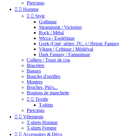
Piercings


Homme


Style
Gothique
Steampunk / Victorien
Rock / Métal
Wicca / Esotérique
Geek (Ciné, séries, JV...) / Heroic Fantasy
Viking / Celtique / Médiéval
Dark Fantasy / Fantastique
Colliers / Tours de cou
Bracelets
Bagues
Boucles d'oreilles
Montres
Broches, Pin's...
Boutons de manchette


Textile
T-shirts
Piercings


Vêtements
T-shirts Homme
T-shirts Femme


Accessoires & Déco