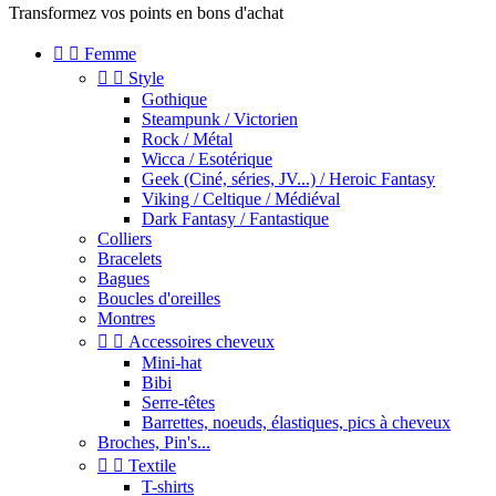
Transformez vos points en bons d'achat


Femme


Style
Gothique
Steampunk / Victorien
Rock / Métal
Wicca / Esotérique
Geek (Ciné, séries, JV...) / Heroic Fantasy
Viking / Celtique / Médiéval
Dark Fantasy / Fantastique
Colliers
Bracelets
Bagues
Boucles d'oreilles
Montres


Accessoires cheveux
Mini-hat
Bibi
Serre-têtes
Barrettes, noeuds, élastiques, pics à cheveux
Broches, Pin's...


Textile
T-shirts