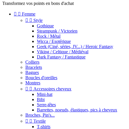
Transformez vos points en bons d'achat


Femme


Style
Gothique
Steampunk / Victorien
Rock / Métal
Wicca / Esotérique
Geek (Ciné, séries, JV...) / Heroic Fantasy
Viking / Celtique / Médiéval
Dark Fantasy / Fantastique
Colliers
Bracelets
Bagues
Boucles d'oreilles
Montres


Accessoires cheveux
Mini-hat
Bibi
Serre-têtes
Barrettes, noeuds, élastiques, pics à cheveux
Broches, Pin's...


Textile
T-shirts