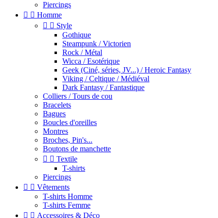
Piercings


Homme


Style
Gothique
Steampunk / Victorien
Rock / Métal
Wicca / Esotérique
Geek (Ciné, séries, JV...) / Heroic Fantasy
Viking / Celtique / Médiéval
Dark Fantasy / Fantastique
Colliers / Tours de cou
Bracelets
Bagues
Boucles d'oreilles
Montres
Broches, Pin's...
Boutons de manchette


Textile
T-shirts
Piercings


Vêtements
T-shirts Homme
T-shirts Femme


Accessoires & Déco