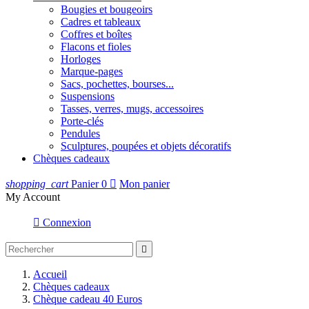
Bougies et bougeoirs
Cadres et tableaux
Coffres et boîtes
Flacons et fioles
Horloges
Marque-pages
Sacs, pochettes, bourses...
Suspensions
Tasses, verres, mugs, accessoires
Porte-clés
Pendules
Sculptures, poupées et objets décoratifs
Chèques cadeaux
shopping_cart
Panier
0

Mon panier
My Account

Connexion

Accueil
Chèques cadeaux
Chèque cadeau 40 Euros