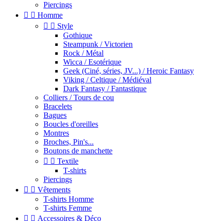
Piercings


Homme


Style
Gothique
Steampunk / Victorien
Rock / Métal
Wicca / Esotérique
Geek (Ciné, séries, JV...) / Heroic Fantasy
Viking / Celtique / Médiéval
Dark Fantasy / Fantastique
Colliers / Tours de cou
Bracelets
Bagues
Boucles d'oreilles
Montres
Broches, Pin's...
Boutons de manchette


Textile
T-shirts
Piercings


Vêtements
T-shirts Homme
T-shirts Femme


Accessoires & Déco