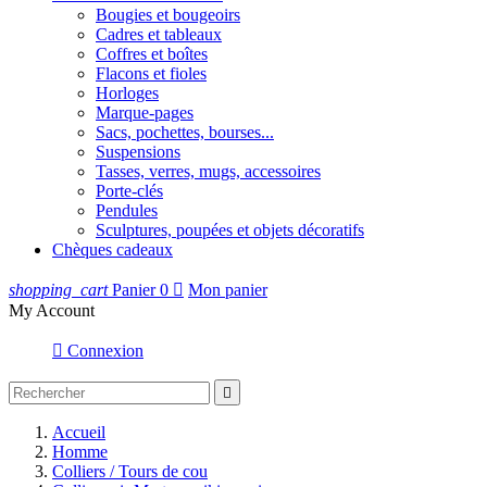
Bougies et bougeoirs
Cadres et tableaux
Coffres et boîtes
Flacons et fioles
Horloges
Marque-pages
Sacs, pochettes, bourses...
Suspensions
Tasses, verres, mugs, accessoires
Porte-clés
Pendules
Sculptures, poupées et objets décoratifs
Chèques cadeaux
shopping_cart
Panier
0

Mon panier
My Account

Connexion

Accueil
Homme
Colliers / Tours de cou