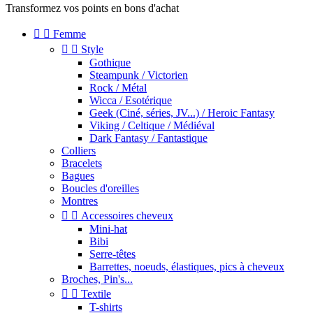
Transformez vos points en bons d'achat


Femme


Style
Gothique
Steampunk / Victorien
Rock / Métal
Wicca / Esotérique
Geek (Ciné, séries, JV...) / Heroic Fantasy
Viking / Celtique / Médiéval
Dark Fantasy / Fantastique
Colliers
Bracelets
Bagues
Boucles d'oreilles
Montres


Accessoires cheveux
Mini-hat
Bibi
Serre-têtes
Barrettes, noeuds, élastiques, pics à cheveux
Broches, Pin's...


Textile
T-shirts