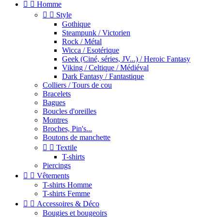


Homme


Style
Gothique
Steampunk / Victorien
Rock / Métal
Wicca / Esotérique
Geek (Ciné, séries, JV...) / Heroic Fantasy
Viking / Celtique / Médiéval
Dark Fantasy / Fantastique
Colliers / Tours de cou
Bracelets
Bagues
Boucles d'oreilles
Montres
Broches, Pin's...
Boutons de manchette


Textile
T-shirts
Piercings


Vêtements
T-shirts Homme
T-shirts Femme


Accessoires & Déco
Bougies et bougeoirs