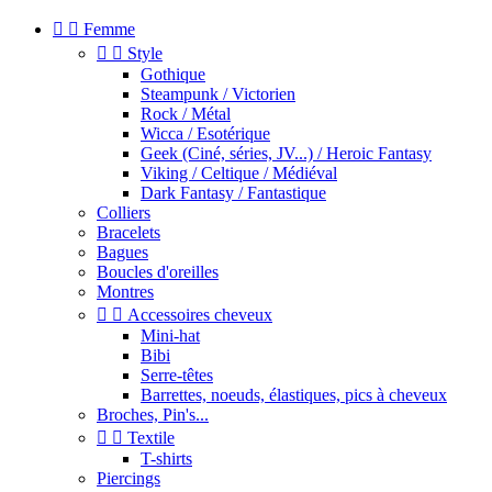


Femme


Style
Gothique
Steampunk / Victorien
Rock / Métal
Wicca / Esotérique
Geek (Ciné, séries, JV...) / Heroic Fantasy
Viking / Celtique / Médiéval
Dark Fantasy / Fantastique
Colliers
Bracelets
Bagues
Boucles d'oreilles
Montres


Accessoires cheveux
Mini-hat
Bibi
Serre-têtes
Barrettes, noeuds, élastiques, pics à cheveux
Broches, Pin's...


Textile
T-shirts
Piercings