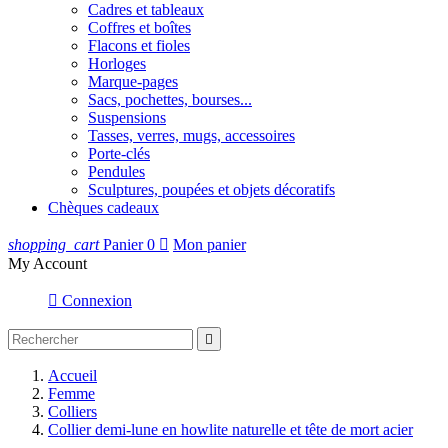
Cadres et tableaux
Coffres et boîtes
Flacons et fioles
Horloges
Marque-pages
Sacs, pochettes, bourses...
Suspensions
Tasses, verres, mugs, accessoires
Porte-clés
Pendules
Sculptures, poupées et objets décoratifs
Chèques cadeaux
shopping_cart
Panier
0

Mon panier
My Account

Connexion

Accueil
Femme
Colliers
Collier demi-lune en howlite naturelle et tête de mort acier