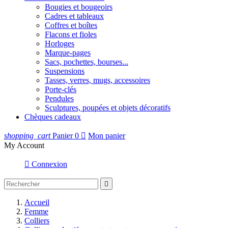
Bougies et bougeoirs
Cadres et tableaux
Coffres et boîtes
Flacons et fioles
Horloges
Marque-pages
Sacs, pochettes, bourses...
Suspensions
Tasses, verres, mugs, accessoires
Porte-clés
Pendules
Sculptures, poupées et objets décoratifs
Chèques cadeaux
shopping_cart
Panier
0

Mon panier
My Account

Connexion

Accueil
Femme
Colliers