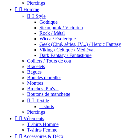
Piercings


Homme


Style
Gothique
Steampunk / Victorien
Rock / Métal
Wicca / Esotérique
Geek (Ciné, séries, JV...) / Heroic Fantasy
Viking / Celtique / Médiéval
Dark Fantasy / Fantastique
Colliers / Tours de cou
Bracelets
Bagues
Boucles d'oreilles
Montres
Broches, Pin's...
Boutons de manchette


Textile
T-shirts
Piercings


Vêtements
T-shirts Homme
T-shirts Femme


Accessoires & Déco