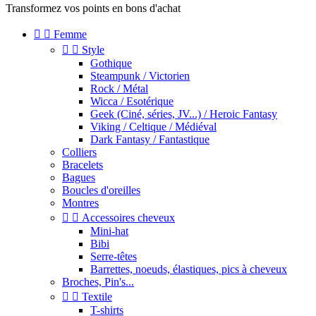
Transformez vos points en bons d'achat


Femme


Style
Gothique
Steampunk / Victorien
Rock / Métal
Wicca / Esotérique
Geek (Ciné, séries, JV...) / Heroic Fantasy
Viking / Celtique / Médiéval
Dark Fantasy / Fantastique
Colliers
Bracelets
Bagues
Boucles d'oreilles
Montres


Accessoires cheveux
Mini-hat
Bibi
Serre-têtes
Barrettes, noeuds, élastiques, pics à cheveux
Broches, Pin's...


Textile
T-shirts