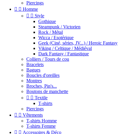
Piercings


Homme


Style
Gothique
Steampunk / Victorien
Rock / Métal
Wicca / Esotérique
Geek (Ciné, séries, JV...) / Heroic Fantasy
Viking / Celtique / Médiéval
Dark Fantasy / Fantastique
Colliers / Tours de cou
Bracelets
Bagues
Boucles d'oreilles
Montres
Broches, Pin's...
Boutons de manchette


Textile
T-shirts
Piercings


Vêtements
T-shirts Homme
T-shirts Femme


Accessoires & Déco