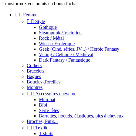
Transformez vos points en bons d'achat


Femme


Style
Gothique
Steampunk / Victorien
Rock / Métal
Wicca / Esotérique
Geek (Ciné, séries, JV...) / Heroic Fantasy
Viking / Celtique / Médiéval
Dark Fantasy / Fantastique
Colliers
Bracelets
Bagues
Boucles d'oreilles
Montres


Accessoires cheveux
Mini-hat
Bibi
Serre-têtes
Barrettes, noeuds, élastiques, pics à cheveux
Broches, Pin's...


Textile
T-shirts