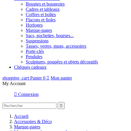
Bougies et bougeoirs
Cadres et tableaux
Coffres et boîtes
Flacons et fioles
Horloges
Marque-pages
Sacs, pochettes, bourses...
Suspensions
Tasses, verres, mugs, accessoires
Porte-clés
Pendules
Sculptures, poupées et objets décoratifs
Chèques cadeaux
shopping_cart
Panier
0

Mon panier
My Account

Connexion

Accueil
Accessoires & Déco
Marque-pages