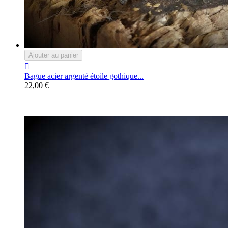
Ajouter au panier

Bague acier argenté étoile gothique...
22,00 €