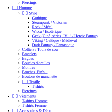
Piercings


Homme


Style
Gothique
Steampunk / Victorien
Rock / Métal
Wicca / Esotérique
Geek (Ciné, séries, JV...) / Heroic Fantasy
Viking / Celtique / Médiéval
Dark Fantasy / Fantastique
Colliers / Tours de cou
Bracelets
Bagues
Boucles d'oreilles
Montres
Broches, Pin's...
Boutons de manchette


Textile
T-shirts
Piercings


Vêtements
T-shirts Homme
T-shirts Femme


Accessoires & Déco