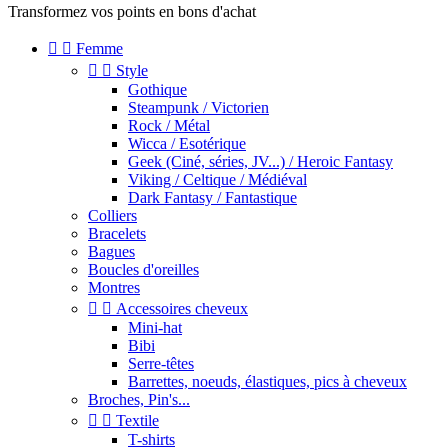
Transformez vos points en bons d'achat


Femme


Style
Gothique
Steampunk / Victorien
Rock / Métal
Wicca / Esotérique
Geek (Ciné, séries, JV...) / Heroic Fantasy
Viking / Celtique / Médiéval
Dark Fantasy / Fantastique
Colliers
Bracelets
Bagues
Boucles d'oreilles
Montres


Accessoires cheveux
Mini-hat
Bibi
Serre-têtes
Barrettes, noeuds, élastiques, pics à cheveux
Broches, Pin's...


Textile
T-shirts