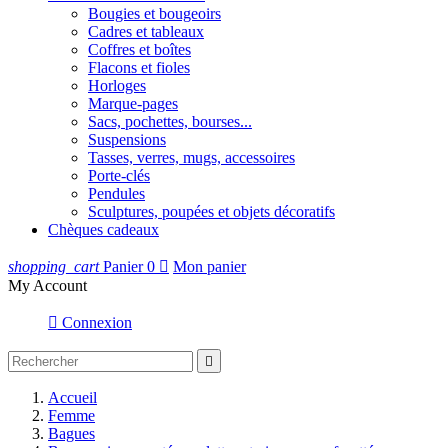
Bougies et bougeoirs
Cadres et tableaux
Coffres et boîtes
Flacons et fioles
Horloges
Marque-pages
Sacs, pochettes, bourses...
Suspensions
Tasses, verres, mugs, accessoires
Porte-clés
Pendules
Sculptures, poupées et objets décoratifs
Chèques cadeaux
shopping_cart
Panier
0

Mon panier
My Account

Connexion

Accueil
Femme
Bagues