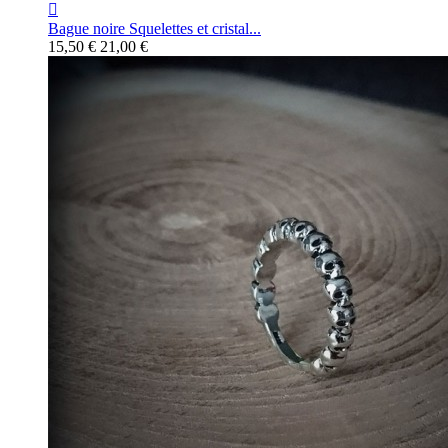

Bague noire Squelettes et cristal...
15,50 €
21,00 €