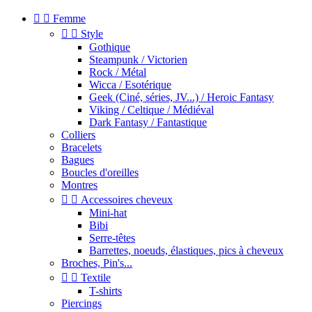


Femme


Style
Gothique
Steampunk / Victorien
Rock / Métal
Wicca / Esotérique
Geek (Ciné, séries, JV...) / Heroic Fantasy
Viking / Celtique / Médiéval
Dark Fantasy / Fantastique
Colliers
Bracelets
Bagues
Boucles d'oreilles
Montres


Accessoires cheveux
Mini-hat
Bibi
Serre-têtes
Barrettes, noeuds, élastiques, pics à cheveux
Broches, Pin's...


Textile
T-shirts
Piercings