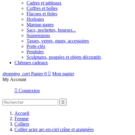
Cadres et tableaux
Coffres et boîtes
Flacons et fioles
Horloges
Marque-pages
Sacs, pochettes, bourses...
Suspensions
Tasses, verres, mugs, accessoires
Porte-clés
Pendules
Sculptures, poupées et objets décoratifs
Chèques cadeaux
shopping_cart
Panier
0

Mon panier
My Account

Connexion

Accueil
Femme
Colliers
Collier acier arc-en-ciel crâne et araignées