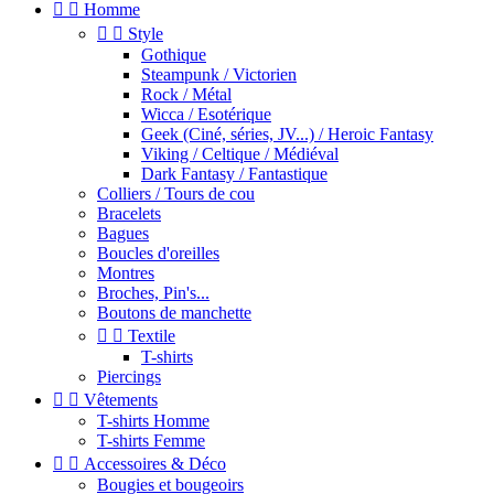


Homme


Style
Gothique
Steampunk / Victorien
Rock / Métal
Wicca / Esotérique
Geek (Ciné, séries, JV...) / Heroic Fantasy
Viking / Celtique / Médiéval
Dark Fantasy / Fantastique
Colliers / Tours de cou
Bracelets
Bagues
Boucles d'oreilles
Montres
Broches, Pin's...
Boutons de manchette


Textile
T-shirts
Piercings


Vêtements
T-shirts Homme
T-shirts Femme


Accessoires & Déco
Bougies et bougeoirs