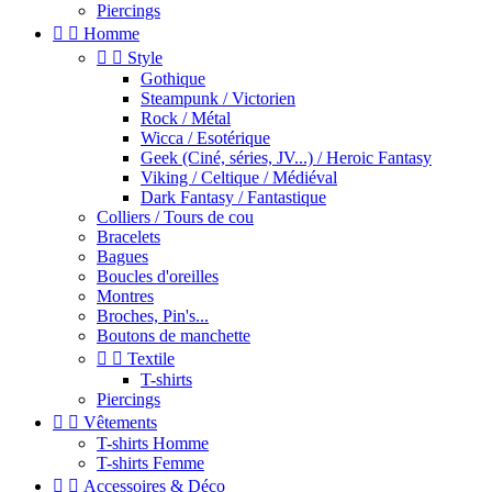
Piercings


Homme


Style
Gothique
Steampunk / Victorien
Rock / Métal
Wicca / Esotérique
Geek (Ciné, séries, JV...) / Heroic Fantasy
Viking / Celtique / Médiéval
Dark Fantasy / Fantastique
Colliers / Tours de cou
Bracelets
Bagues
Boucles d'oreilles
Montres
Broches, Pin's...
Boutons de manchette


Textile
T-shirts
Piercings


Vêtements
T-shirts Homme
T-shirts Femme


Accessoires & Déco