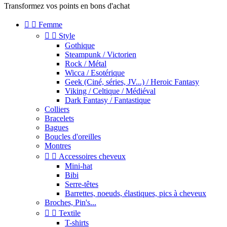
Transformez vos points en bons d'achat


Femme


Style
Gothique
Steampunk / Victorien
Rock / Métal
Wicca / Esotérique
Geek (Ciné, séries, JV...) / Heroic Fantasy
Viking / Celtique / Médiéval
Dark Fantasy / Fantastique
Colliers
Bracelets
Bagues
Boucles d'oreilles
Montres


Accessoires cheveux
Mini-hat
Bibi
Serre-têtes
Barrettes, noeuds, élastiques, pics à cheveux
Broches, Pin's...


Textile
T-shirts