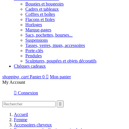
Bougies et bougeoirs
Cadres et tableaux
Coffres et boîtes
Flacons et fioles
Horloges
Marque-pages
Sacs, pochettes, bourses...
Suspensions
Tasses, verres, mugs, accessoires
Porte-clés
Pendules
Sculptures, poupées et objets décoratifs
Chèques cadeaux
shopping_cart
Panier
0

Mon panier
My Account

Connexion

Accueil
Femme
Accessoires cheveux