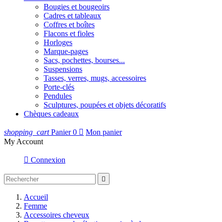
Bougies et bougeoirs
Cadres et tableaux
Coffres et boîtes
Flacons et fioles
Horloges
Marque-pages
Sacs, pochettes, bourses...
Suspensions
Tasses, verres, mugs, accessoires
Porte-clés
Pendules
Sculptures, poupées et objets décoratifs
Chèques cadeaux
shopping_cart
Panier
0

Mon panier
My Account

Connexion

Accueil
Femme
Accessoires cheveux