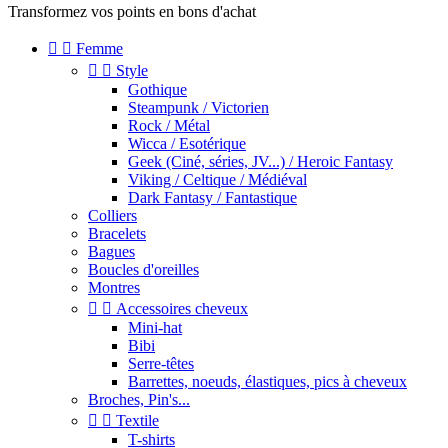
Transformez vos points en bons d'achat


Femme


Style
Gothique
Steampunk / Victorien
Rock / Métal
Wicca / Esotérique
Geek (Ciné, séries, JV...) / Heroic Fantasy
Viking / Celtique / Médiéval
Dark Fantasy / Fantastique
Colliers
Bracelets
Bagues
Boucles d'oreilles
Montres


Accessoires cheveux
Mini-hat
Bibi
Serre-têtes
Barrettes, noeuds, élastiques, pics à cheveux
Broches, Pin's...


Textile
T-shirts