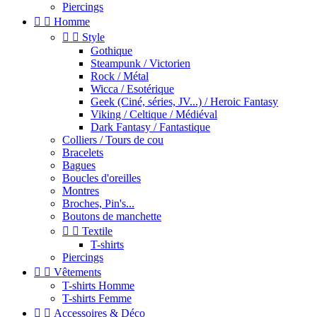
Piercings


Homme


Style
Gothique
Steampunk / Victorien
Rock / Métal
Wicca / Esotérique
Geek (Ciné, séries, JV...) / Heroic Fantasy
Viking / Celtique / Médiéval
Dark Fantasy / Fantastique
Colliers / Tours de cou
Bracelets
Bagues
Boucles d'oreilles
Montres
Broches, Pin's...
Boutons de manchette


Textile
T-shirts
Piercings


Vêtements
T-shirts Homme
T-shirts Femme


Accessoires & Déco