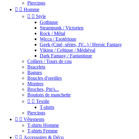
Piercings


Homme


Style
Gothique
Steampunk / Victorien
Rock / Métal
Wicca / Esotérique
Geek (Ciné, séries, JV...) / Heroic Fantasy
Viking / Celtique / Médiéval
Dark Fantasy / Fantastique
Colliers / Tours de cou
Bracelets
Bagues
Boucles d'oreilles
Montres
Broches, Pin's...
Boutons de manchette


Textile
T-shirts
Piercings


Vêtements
T-shirts Homme
T-shirts Femme


Accessoires & Déco