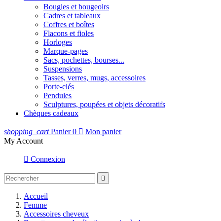
Bougies et bougeoirs
Cadres et tableaux
Coffres et boîtes
Flacons et fioles
Horloges
Marque-pages
Sacs, pochettes, bourses...
Suspensions
Tasses, verres, mugs, accessoires
Porte-clés
Pendules
Sculptures, poupées et objets décoratifs
Chèques cadeaux
shopping_cart
Panier
0

Mon panier
My Account

Connexion

Accueil
Femme
Accessoires cheveux