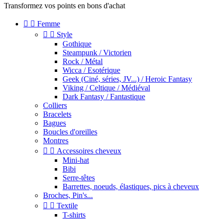
Transformez vos points en bons d'achat


Femme


Style
Gothique
Steampunk / Victorien
Rock / Métal
Wicca / Esotérique
Geek (Ciné, séries, JV...) / Heroic Fantasy
Viking / Celtique / Médiéval
Dark Fantasy / Fantastique
Colliers
Bracelets
Bagues
Boucles d'oreilles
Montres


Accessoires cheveux
Mini-hat
Bibi
Serre-têtes
Barrettes, noeuds, élastiques, pics à cheveux
Broches, Pin's...


Textile
T-shirts