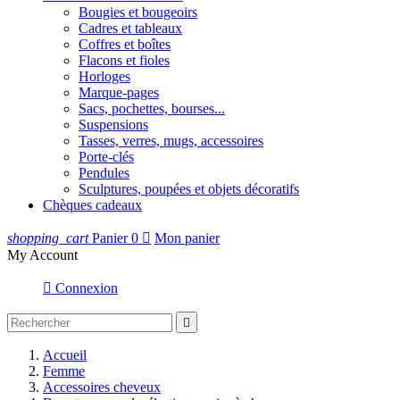
Bougies et bougeoirs
Cadres et tableaux
Coffres et boîtes
Flacons et fioles
Horloges
Marque-pages
Sacs, pochettes, bourses...
Suspensions
Tasses, verres, mugs, accessoires
Porte-clés
Pendules
Sculptures, poupées et objets décoratifs
Chèques cadeaux
shopping_cart
Panier
0

Mon panier
My Account

Connexion

Accueil
Femme
Accessoires cheveux