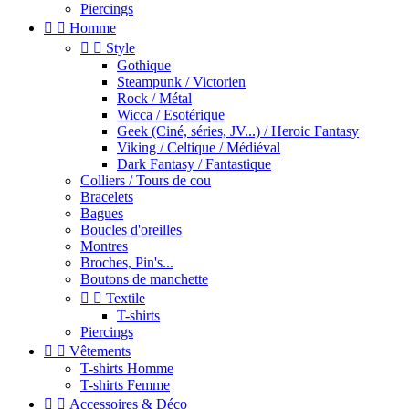
Piercings


Homme


Style
Gothique
Steampunk / Victorien
Rock / Métal
Wicca / Esotérique
Geek (Ciné, séries, JV...) / Heroic Fantasy
Viking / Celtique / Médiéval
Dark Fantasy / Fantastique
Colliers / Tours de cou
Bracelets
Bagues
Boucles d'oreilles
Montres
Broches, Pin's...
Boutons de manchette


Textile
T-shirts
Piercings


Vêtements
T-shirts Homme
T-shirts Femme


Accessoires & Déco