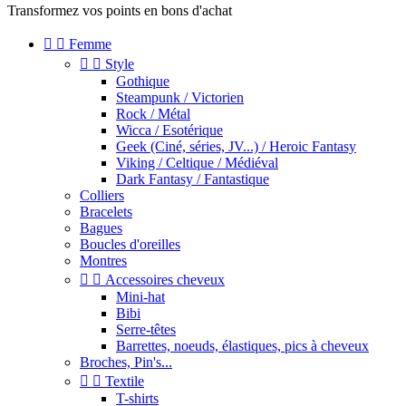
Transformez vos points en bons d'achat


Femme


Style
Gothique
Steampunk / Victorien
Rock / Métal
Wicca / Esotérique
Geek (Ciné, séries, JV...) / Heroic Fantasy
Viking / Celtique / Médiéval
Dark Fantasy / Fantastique
Colliers
Bracelets
Bagues
Boucles d'oreilles
Montres


Accessoires cheveux
Mini-hat
Bibi
Serre-têtes
Barrettes, noeuds, élastiques, pics à cheveux
Broches, Pin's...


Textile
T-shirts