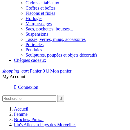
Cadres et tableaux
Coffres et boîtes
Flacons et fioles
Horloges
Marque-pages
Sacs, pochettes, bourses...
Suspensions
Tasses, verres, mugs, accessoires
Porte-clés
Pendules
Sculptures, poupées et objets décoratifs
Chèques cadeaux
shopping_cart
Panier
0

Mon panier
My Account

Connexion

Accueil
Femme
Broches, Pin's...
Pin's Alice au Pays des Merveilles