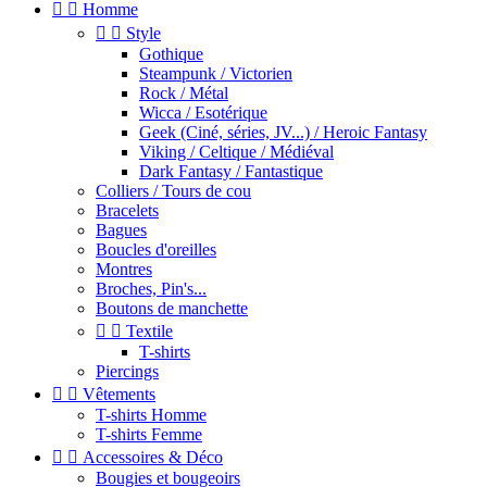


Homme


Style
Gothique
Steampunk / Victorien
Rock / Métal
Wicca / Esotérique
Geek (Ciné, séries, JV...) / Heroic Fantasy
Viking / Celtique / Médiéval
Dark Fantasy / Fantastique
Colliers / Tours de cou
Bracelets
Bagues
Boucles d'oreilles
Montres
Broches, Pin's...
Boutons de manchette


Textile
T-shirts
Piercings


Vêtements
T-shirts Homme
T-shirts Femme


Accessoires & Déco
Bougies et bougeoirs