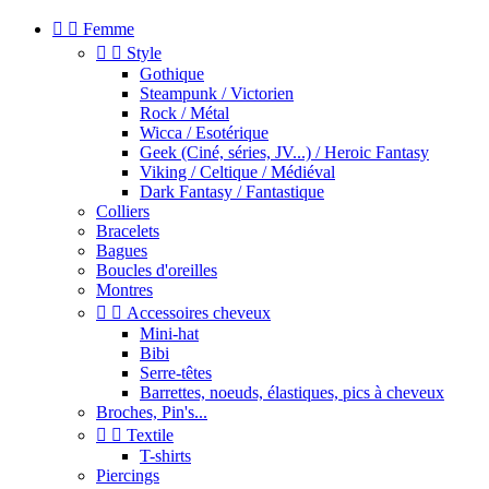


Femme


Style
Gothique
Steampunk / Victorien
Rock / Métal
Wicca / Esotérique
Geek (Ciné, séries, JV...) / Heroic Fantasy
Viking / Celtique / Médiéval
Dark Fantasy / Fantastique
Colliers
Bracelets
Bagues
Boucles d'oreilles
Montres


Accessoires cheveux
Mini-hat
Bibi
Serre-têtes
Barrettes, noeuds, élastiques, pics à cheveux
Broches, Pin's...


Textile
T-shirts
Piercings