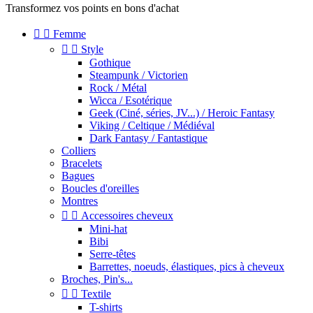
Transformez vos points en bons d'achat


Femme


Style
Gothique
Steampunk / Victorien
Rock / Métal
Wicca / Esotérique
Geek (Ciné, séries, JV...) / Heroic Fantasy
Viking / Celtique / Médiéval
Dark Fantasy / Fantastique
Colliers
Bracelets
Bagues
Boucles d'oreilles
Montres


Accessoires cheveux
Mini-hat
Bibi
Serre-têtes
Barrettes, noeuds, élastiques, pics à cheveux
Broches, Pin's...


Textile
T-shirts