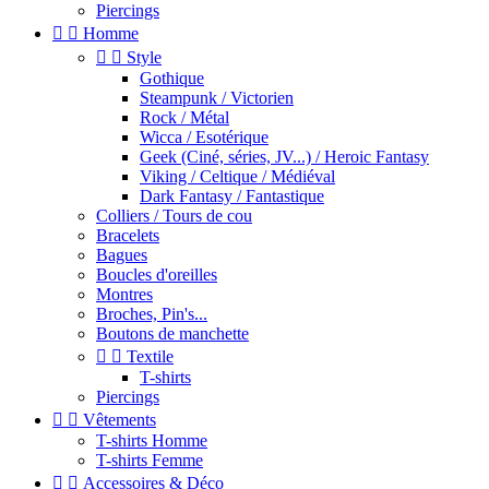
Piercings


Homme


Style
Gothique
Steampunk / Victorien
Rock / Métal
Wicca / Esotérique
Geek (Ciné, séries, JV...) / Heroic Fantasy
Viking / Celtique / Médiéval
Dark Fantasy / Fantastique
Colliers / Tours de cou
Bracelets
Bagues
Boucles d'oreilles
Montres
Broches, Pin's...
Boutons de manchette


Textile
T-shirts
Piercings


Vêtements
T-shirts Homme
T-shirts Femme


Accessoires & Déco