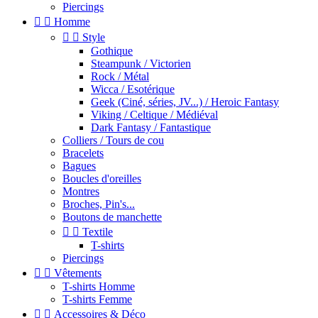
Piercings


Homme


Style
Gothique
Steampunk / Victorien
Rock / Métal
Wicca / Esotérique
Geek (Ciné, séries, JV...) / Heroic Fantasy
Viking / Celtique / Médiéval
Dark Fantasy / Fantastique
Colliers / Tours de cou
Bracelets
Bagues
Boucles d'oreilles
Montres
Broches, Pin's...
Boutons de manchette


Textile
T-shirts
Piercings


Vêtements
T-shirts Homme
T-shirts Femme


Accessoires & Déco