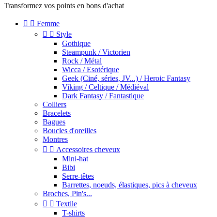
Transformez vos points en bons d'achat


Femme


Style
Gothique
Steampunk / Victorien
Rock / Métal
Wicca / Esotérique
Geek (Ciné, séries, JV...) / Heroic Fantasy
Viking / Celtique / Médiéval
Dark Fantasy / Fantastique
Colliers
Bracelets
Bagues
Boucles d'oreilles
Montres


Accessoires cheveux
Mini-hat
Bibi
Serre-têtes
Barrettes, noeuds, élastiques, pics à cheveux
Broches, Pin's...


Textile
T-shirts