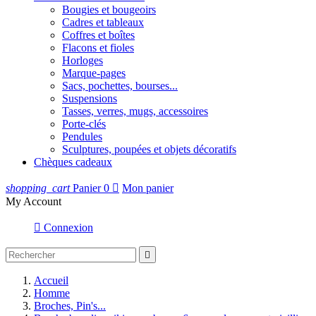
Bougies et bougeoirs
Cadres et tableaux
Coffres et boîtes
Flacons et fioles
Horloges
Marque-pages
Sacs, pochettes, bourses...
Suspensions
Tasses, verres, mugs, accessoires
Porte-clés
Pendules
Sculptures, poupées et objets décoratifs
Chèques cadeaux
shopping_cart
Panier
0

Mon panier
My Account

Connexion

Accueil
Homme
Broches, Pin's...