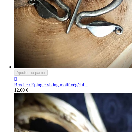
Ajouter au panier

Broche / Epingle viking motif végétal...
12,00 €