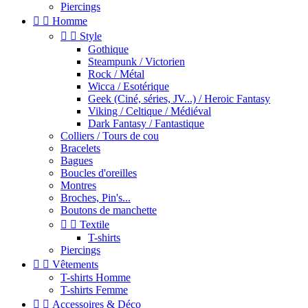
Piercings


Homme


Style
Gothique
Steampunk / Victorien
Rock / Métal
Wicca / Esotérique
Geek (Ciné, séries, JV...) / Heroic Fantasy
Viking / Celtique / Médiéval
Dark Fantasy / Fantastique
Colliers / Tours de cou
Bracelets
Bagues
Boucles d'oreilles
Montres
Broches, Pin's...
Boutons de manchette


Textile
T-shirts
Piercings


Vêtements
T-shirts Homme
T-shirts Femme


Accessoires & Déco