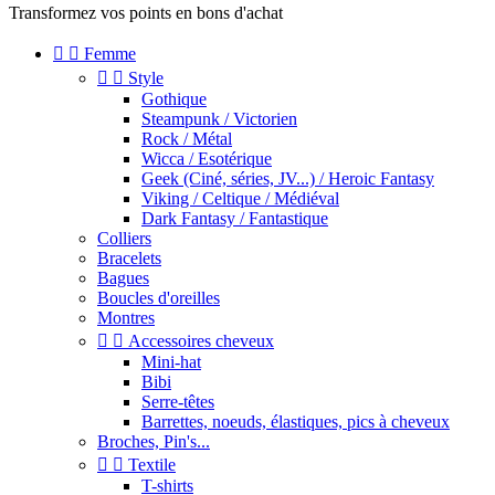
Transformez vos points en bons d'achat


Femme


Style
Gothique
Steampunk / Victorien
Rock / Métal
Wicca / Esotérique
Geek (Ciné, séries, JV...) / Heroic Fantasy
Viking / Celtique / Médiéval
Dark Fantasy / Fantastique
Colliers
Bracelets
Bagues
Boucles d'oreilles
Montres


Accessoires cheveux
Mini-hat
Bibi
Serre-têtes
Barrettes, noeuds, élastiques, pics à cheveux
Broches, Pin's...


Textile
T-shirts