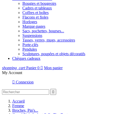
Bougies et bougeoirs
Cadres et tableaux
Coffres et boîtes
Flacons et fioles
Horloges
Marque-pages
Sacs, pochettes, bourses...
Suspensions
Tasses, verres, mugs, accessoires
Porte-clés
Pendules
Sculptures, poupées et objets décoratifs
Chèques cadeaux
shopping_cart
Panier
0

Mon panier
My Account

Connexion

Accueil
Femme
Broches, Pin's...