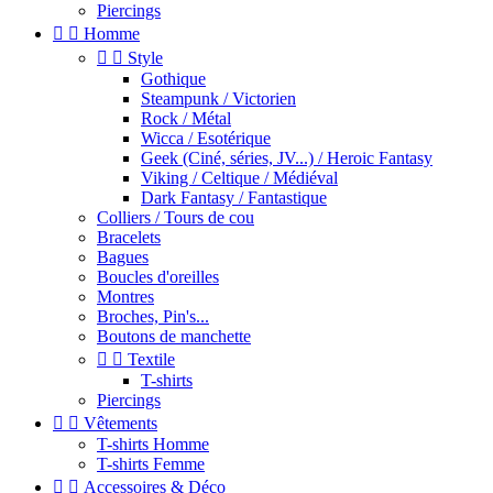
Piercings


Homme


Style
Gothique
Steampunk / Victorien
Rock / Métal
Wicca / Esotérique
Geek (Ciné, séries, JV...) / Heroic Fantasy
Viking / Celtique / Médiéval
Dark Fantasy / Fantastique
Colliers / Tours de cou
Bracelets
Bagues
Boucles d'oreilles
Montres
Broches, Pin's...
Boutons de manchette


Textile
T-shirts
Piercings


Vêtements
T-shirts Homme
T-shirts Femme


Accessoires & Déco