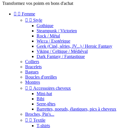
Transformez vos points en bons d'achat


Femme


Style
Gothique
Steampunk / Victorien
Rock / Métal
Wicca / Esotérique
Geek (Ciné, séries, JV...) / Heroic Fantasy
Viking / Celtique / Médiéval
Dark Fantasy / Fantastique
Colliers
Bracelets
Bagues
Boucles d'oreilles
Montres


Accessoires cheveux
Mini-hat
Bibi
Serre-têtes
Barrettes, noeuds, élastiques, pics à cheveux
Broches, Pin's...


Textile
T-shirts