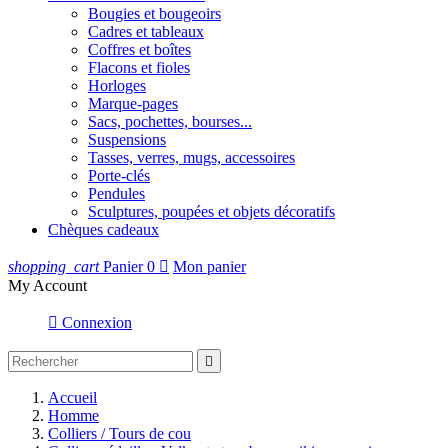
Bougies et bougeoirs
Cadres et tableaux
Coffres et boîtes
Flacons et fioles
Horloges
Marque-pages
Sacs, pochettes, bourses...
Suspensions
Tasses, verres, mugs, accessoires
Porte-clés
Pendules
Sculptures, poupées et objets décoratifs
Chèques cadeaux
shopping_cart
Panier
0

Mon panier
My Account

Connexion

Accueil
Homme
Colliers / Tours de cou