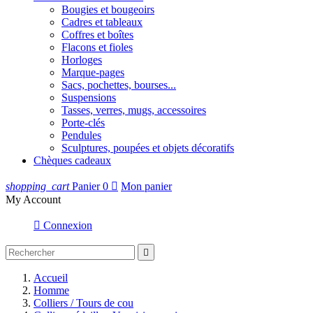
Bougies et bougeoirs
Cadres et tableaux
Coffres et boîtes
Flacons et fioles
Horloges
Marque-pages
Sacs, pochettes, bourses...
Suspensions
Tasses, verres, mugs, accessoires
Porte-clés
Pendules
Sculptures, poupées et objets décoratifs
Chèques cadeaux
shopping_cart
Panier
0

Mon panier
My Account

Connexion

Accueil
Homme
Colliers / Tours de cou