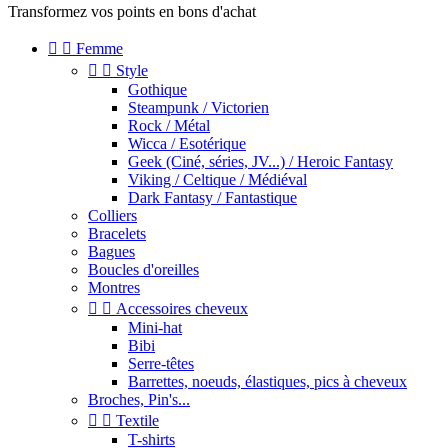
Transformez vos points en bons d'achat


Femme


Style
Gothique
Steampunk / Victorien
Rock / Métal
Wicca / Esotérique
Geek (Ciné, séries, JV...) / Heroic Fantasy
Viking / Celtique / Médiéval
Dark Fantasy / Fantastique
Colliers
Bracelets
Bagues
Boucles d'oreilles
Montres


Accessoires cheveux
Mini-hat
Bibi
Serre-têtes
Barrettes, noeuds, élastiques, pics à cheveux
Broches, Pin's...


Textile
T-shirts