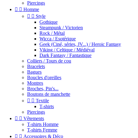
Piercings


Homme


Style
Gothique
Steampunk / Victorien
Rock / Métal
Wicca / Esotérique
Geek (Ciné, séries, JV...) / Heroic Fantasy
Viking / Celtique / Médiéval
Dark Fantasy / Fantastique
Colliers / Tours de cou
Bracelets
Bagues
Boucles d'oreilles
Montres
Broches, Pin's...
Boutons de manchette


Textile
T-shirts
Piercings


Vêtements
T-shirts Homme
T-shirts Femme


Accessoires & Déco