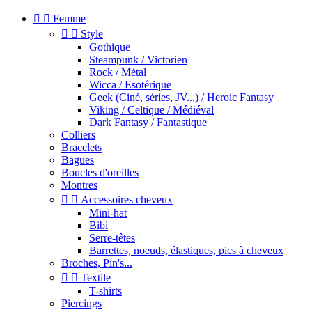


Femme


Style
Gothique
Steampunk / Victorien
Rock / Métal
Wicca / Esotérique
Geek (Ciné, séries, JV...) / Heroic Fantasy
Viking / Celtique / Médiéval
Dark Fantasy / Fantastique
Colliers
Bracelets
Bagues
Boucles d'oreilles
Montres


Accessoires cheveux
Mini-hat
Bibi
Serre-têtes
Barrettes, noeuds, élastiques, pics à cheveux
Broches, Pin's...


Textile
T-shirts
Piercings