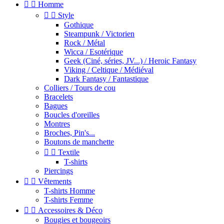


Homme


Style
Gothique
Steampunk / Victorien
Rock / Métal
Wicca / Esotérique
Geek (Ciné, séries, JV...) / Heroic Fantasy
Viking / Celtique / Médiéval
Dark Fantasy / Fantastique
Colliers / Tours de cou
Bracelets
Bagues
Boucles d'oreilles
Montres
Broches, Pin's...
Boutons de manchette


Textile
T-shirts
Piercings


Vêtements
T-shirts Homme
T-shirts Femme


Accessoires & Déco
Bougies et bougeoirs