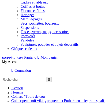
Cadres et tableaux
Coffres et boîtes
Flacons et fioles
Horloges
Marque-pages
Sacs, pochettes, bourses...
Suspensions
Tasses, verres, mugs, accessoires
Porte-clés
Pendules
Sculptures, poupées et objets décoratifs
Chèques cadeaux
shopping_cart
Panier
0

Mon panier
My Account

Connexion

Accueil
Homme
Colliers / Tours de cou
Collier pendentif viking triquetra et Futhark en acier, runes, tal