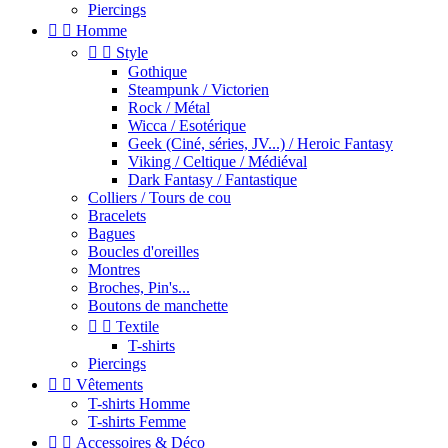
Piercings


Homme


Style
Gothique
Steampunk / Victorien
Rock / Métal
Wicca / Esotérique
Geek (Ciné, séries, JV...) / Heroic Fantasy
Viking / Celtique / Médiéval
Dark Fantasy / Fantastique
Colliers / Tours de cou
Bracelets
Bagues
Boucles d'oreilles
Montres
Broches, Pin's...
Boutons de manchette


Textile
T-shirts
Piercings


Vêtements
T-shirts Homme
T-shirts Femme


Accessoires & Déco