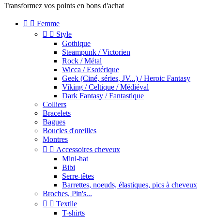
Transformez vos points en bons d'achat


Femme


Style
Gothique
Steampunk / Victorien
Rock / Métal
Wicca / Esotérique
Geek (Ciné, séries, JV...) / Heroic Fantasy
Viking / Celtique / Médiéval
Dark Fantasy / Fantastique
Colliers
Bracelets
Bagues
Boucles d'oreilles
Montres


Accessoires cheveux
Mini-hat
Bibi
Serre-têtes
Barrettes, noeuds, élastiques, pics à cheveux
Broches, Pin's...


Textile
T-shirts