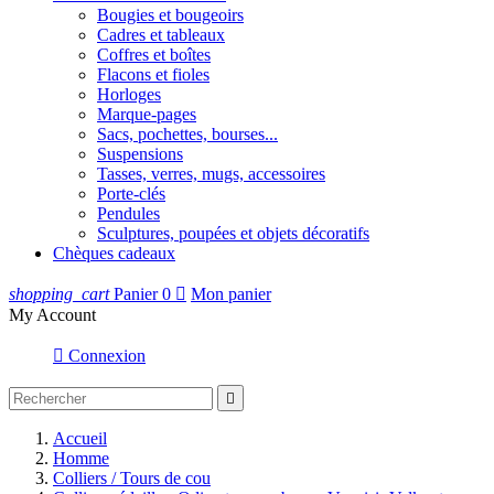
Bougies et bougeoirs
Cadres et tableaux
Coffres et boîtes
Flacons et fioles
Horloges
Marque-pages
Sacs, pochettes, bourses...
Suspensions
Tasses, verres, mugs, accessoires
Porte-clés
Pendules
Sculptures, poupées et objets décoratifs
Chèques cadeaux
shopping_cart
Panier
0

Mon panier
My Account

Connexion

Accueil
Homme
Colliers / Tours de cou