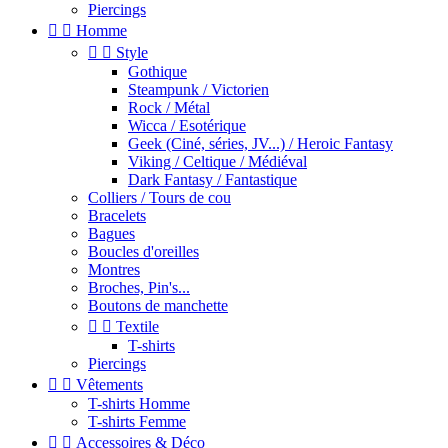
Piercings


Homme


Style
Gothique
Steampunk / Victorien
Rock / Métal
Wicca / Esotérique
Geek (Ciné, séries, JV...) / Heroic Fantasy
Viking / Celtique / Médiéval
Dark Fantasy / Fantastique
Colliers / Tours de cou
Bracelets
Bagues
Boucles d'oreilles
Montres
Broches, Pin's...
Boutons de manchette


Textile
T-shirts
Piercings


Vêtements
T-shirts Homme
T-shirts Femme


Accessoires & Déco