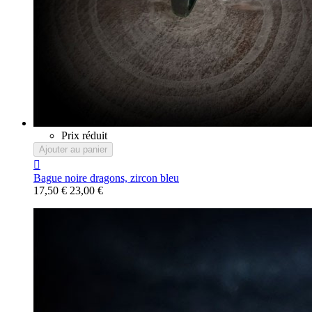
Prix réduit
Ajouter au panier

Bague noire dragons, zircon bleu
17,50 €
23,00 €