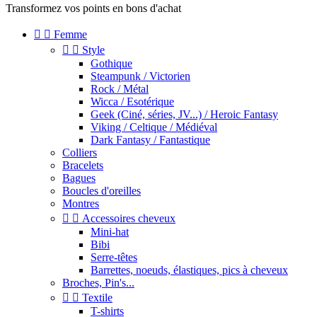
Transformez vos points en bons d'achat


Femme


Style
Gothique
Steampunk / Victorien
Rock / Métal
Wicca / Esotérique
Geek (Ciné, séries, JV...) / Heroic Fantasy
Viking / Celtique / Médiéval
Dark Fantasy / Fantastique
Colliers
Bracelets
Bagues
Boucles d'oreilles
Montres


Accessoires cheveux
Mini-hat
Bibi
Serre-têtes
Barrettes, noeuds, élastiques, pics à cheveux
Broches, Pin's...


Textile
T-shirts