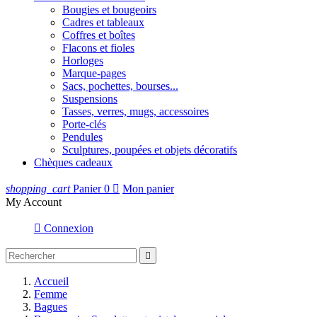
Bougies et bougeoirs
Cadres et tableaux
Coffres et boîtes
Flacons et fioles
Horloges
Marque-pages
Sacs, pochettes, bourses...
Suspensions
Tasses, verres, mugs, accessoires
Porte-clés
Pendules
Sculptures, poupées et objets décoratifs
Chèques cadeaux
shopping_cart
Panier
0

Mon panier
My Account

Connexion

Accueil
Femme
Bagues