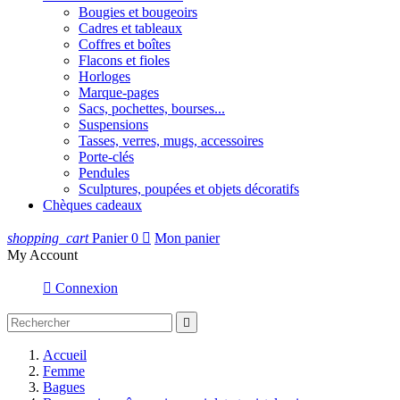
Bougies et bougeoirs
Cadres et tableaux
Coffres et boîtes
Flacons et fioles
Horloges
Marque-pages
Sacs, pochettes, bourses...
Suspensions
Tasses, verres, mugs, accessoires
Porte-clés
Pendules
Sculptures, poupées et objets décoratifs
Chèques cadeaux
shopping_cart
Panier
0

Mon panier
My Account

Connexion

Accueil
Femme
Bagues