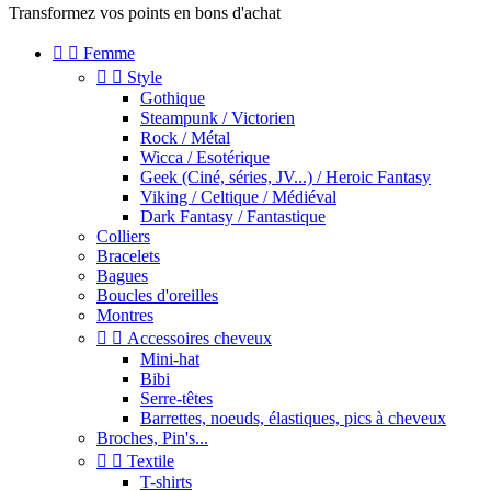
Transformez vos points en bons d'achat


Femme


Style
Gothique
Steampunk / Victorien
Rock / Métal
Wicca / Esotérique
Geek (Ciné, séries, JV...) / Heroic Fantasy
Viking / Celtique / Médiéval
Dark Fantasy / Fantastique
Colliers
Bracelets
Bagues
Boucles d'oreilles
Montres


Accessoires cheveux
Mini-hat
Bibi
Serre-têtes
Barrettes, noeuds, élastiques, pics à cheveux
Broches, Pin's...


Textile
T-shirts