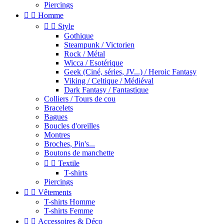
Piercings


Homme


Style
Gothique
Steampunk / Victorien
Rock / Métal
Wicca / Esotérique
Geek (Ciné, séries, JV...) / Heroic Fantasy
Viking / Celtique / Médiéval
Dark Fantasy / Fantastique
Colliers / Tours de cou
Bracelets
Bagues
Boucles d'oreilles
Montres
Broches, Pin's...
Boutons de manchette


Textile
T-shirts
Piercings


Vêtements
T-shirts Homme
T-shirts Femme


Accessoires & Déco