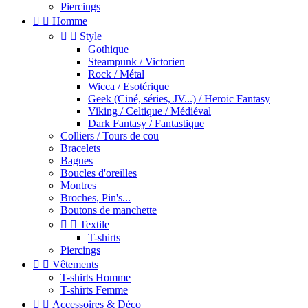
Piercings


Homme


Style
Gothique
Steampunk / Victorien
Rock / Métal
Wicca / Esotérique
Geek (Ciné, séries, JV...) / Heroic Fantasy
Viking / Celtique / Médiéval
Dark Fantasy / Fantastique
Colliers / Tours de cou
Bracelets
Bagues
Boucles d'oreilles
Montres
Broches, Pin's...
Boutons de manchette


Textile
T-shirts
Piercings


Vêtements
T-shirts Homme
T-shirts Femme


Accessoires & Déco