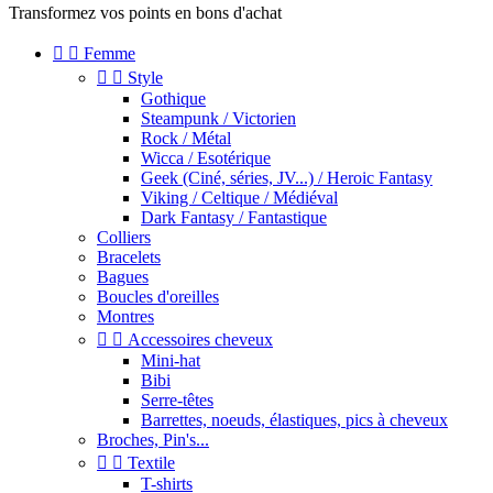
Transformez vos points en bons d'achat


Femme


Style
Gothique
Steampunk / Victorien
Rock / Métal
Wicca / Esotérique
Geek (Ciné, séries, JV...) / Heroic Fantasy
Viking / Celtique / Médiéval
Dark Fantasy / Fantastique
Colliers
Bracelets
Bagues
Boucles d'oreilles
Montres


Accessoires cheveux
Mini-hat
Bibi
Serre-têtes
Barrettes, noeuds, élastiques, pics à cheveux
Broches, Pin's...


Textile
T-shirts