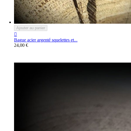
Ajouter au panier

Bague acier argenté squelettes et...
24,00 €