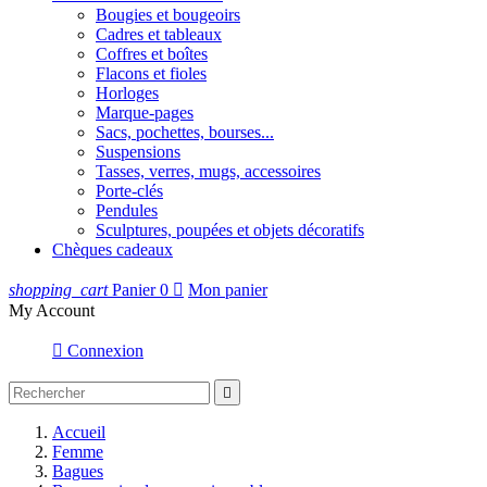
Bougies et bougeoirs
Cadres et tableaux
Coffres et boîtes
Flacons et fioles
Horloges
Marque-pages
Sacs, pochettes, bourses...
Suspensions
Tasses, verres, mugs, accessoires
Porte-clés
Pendules
Sculptures, poupées et objets décoratifs
Chèques cadeaux
shopping_cart
Panier
0

Mon panier
My Account

Connexion

Accueil
Femme
Bagues