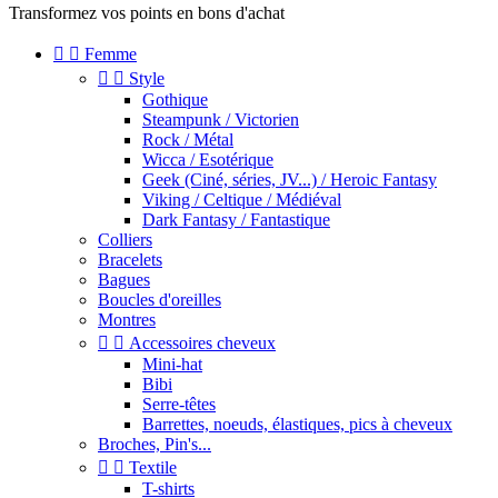
Transformez vos points en bons d'achat


Femme


Style
Gothique
Steampunk / Victorien
Rock / Métal
Wicca / Esotérique
Geek (Ciné, séries, JV...) / Heroic Fantasy
Viking / Celtique / Médiéval
Dark Fantasy / Fantastique
Colliers
Bracelets
Bagues
Boucles d'oreilles
Montres


Accessoires cheveux
Mini-hat
Bibi
Serre-têtes
Barrettes, noeuds, élastiques, pics à cheveux
Broches, Pin's...


Textile
T-shirts