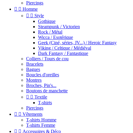
Piercings


Homme


Style
Gothique
Steampunk / Victorien
Rock / Métal
Wicca / Esotérique
Geek (Ciné, séries, JV...) / Heroic Fantasy
Viking / Celtique / Médiéval
Dark Fantasy / Fantastique
Colliers / Tours de cou
Bracelets
Bagues
Boucles d'oreilles
Montres
Broches, Pin's...
Boutons de manchette


Textile
T-shirts
Piercings


Vêtements
T-shirts Homme
T-shirts Femme


Accessoires & Déco