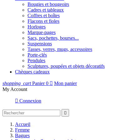
Bougies et bougeoirs
Cadres et tableaux
Coffres et boîtes
Flacons et fioles
Horloges
Marque-pages
Sacs, pochettes, bourses...
Suspensions
Tasses, verres, mugs, accessoires
Porte-clés
Pendules
Sculptures, poupées et objets décoratifs
Chèques cadeaux
shopping_cart
Panier
0

Mon panier
My Account

Connexion

Accueil
Femme
Bagues