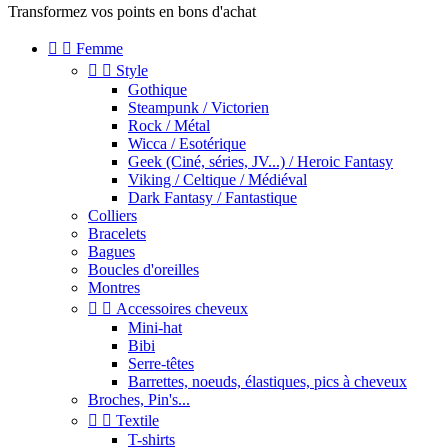
Transformez vos points en bons d'achat


Femme


Style
Gothique
Steampunk / Victorien
Rock / Métal
Wicca / Esotérique
Geek (Ciné, séries, JV...) / Heroic Fantasy
Viking / Celtique / Médiéval
Dark Fantasy / Fantastique
Colliers
Bracelets
Bagues
Boucles d'oreilles
Montres


Accessoires cheveux
Mini-hat
Bibi
Serre-têtes
Barrettes, noeuds, élastiques, pics à cheveux
Broches, Pin's...


Textile
T-shirts