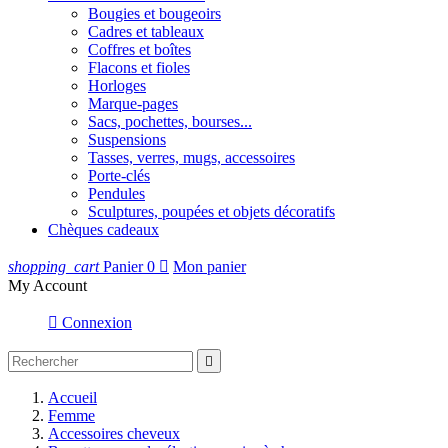
Bougies et bougeoirs
Cadres et tableaux
Coffres et boîtes
Flacons et fioles
Horloges
Marque-pages
Sacs, pochettes, bourses...
Suspensions
Tasses, verres, mugs, accessoires
Porte-clés
Pendules
Sculptures, poupées et objets décoratifs
Chèques cadeaux
shopping_cart
Panier
0

Mon panier
My Account

Connexion

Accueil
Femme
Accessoires cheveux