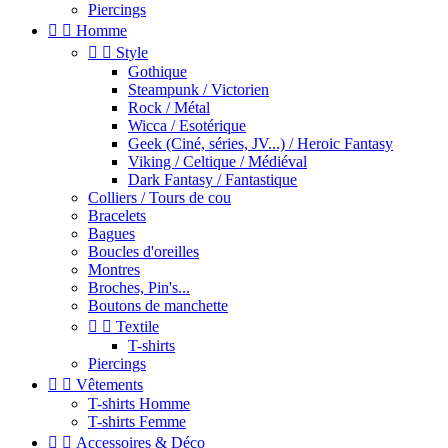
Piercings


Homme


Style
Gothique
Steampunk / Victorien
Rock / Métal
Wicca / Esotérique
Geek (Ciné, séries, JV...) / Heroic Fantasy
Viking / Celtique / Médiéval
Dark Fantasy / Fantastique
Colliers / Tours de cou
Bracelets
Bagues
Boucles d'oreilles
Montres
Broches, Pin's...
Boutons de manchette


Textile
T-shirts
Piercings


Vêtements
T-shirts Homme
T-shirts Femme


Accessoires & Déco