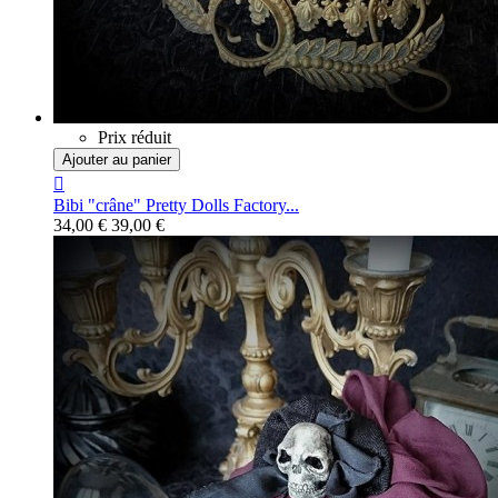
Prix réduit
Ajouter au panier

Bibi "crâne" Pretty Dolls Factory...
34,00 €
39,00 €