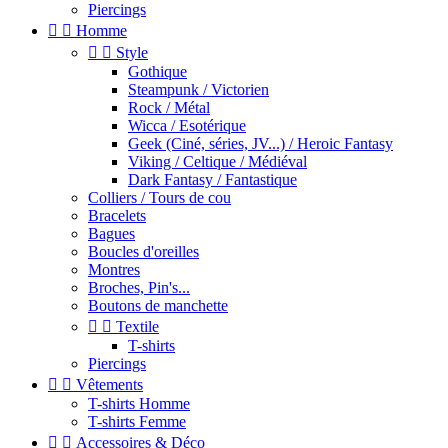
Piercings


Homme


Style
Gothique
Steampunk / Victorien
Rock / Métal
Wicca / Esotérique
Geek (Ciné, séries, JV...) / Heroic Fantasy
Viking / Celtique / Médiéval
Dark Fantasy / Fantastique
Colliers / Tours de cou
Bracelets
Bagues
Boucles d'oreilles
Montres
Broches, Pin's...
Boutons de manchette


Textile
T-shirts
Piercings


Vêtements
T-shirts Homme
T-shirts Femme


Accessoires & Déco