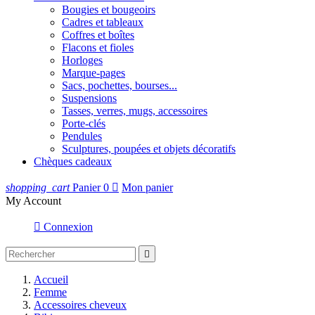
Bougies et bougeoirs
Cadres et tableaux
Coffres et boîtes
Flacons et fioles
Horloges
Marque-pages
Sacs, pochettes, bourses...
Suspensions
Tasses, verres, mugs, accessoires
Porte-clés
Pendules
Sculptures, poupées et objets décoratifs
Chèques cadeaux
shopping_cart
Panier
0

Mon panier
My Account

Connexion

Accueil
Femme
Accessoires cheveux