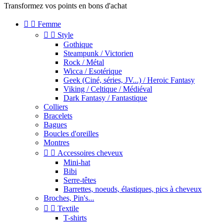
Transformez vos points en bons d'achat


Femme


Style
Gothique
Steampunk / Victorien
Rock / Métal
Wicca / Esotérique
Geek (Ciné, séries, JV...) / Heroic Fantasy
Viking / Celtique / Médiéval
Dark Fantasy / Fantastique
Colliers
Bracelets
Bagues
Boucles d'oreilles
Montres


Accessoires cheveux
Mini-hat
Bibi
Serre-têtes
Barrettes, noeuds, élastiques, pics à cheveux
Broches, Pin's...


Textile
T-shirts