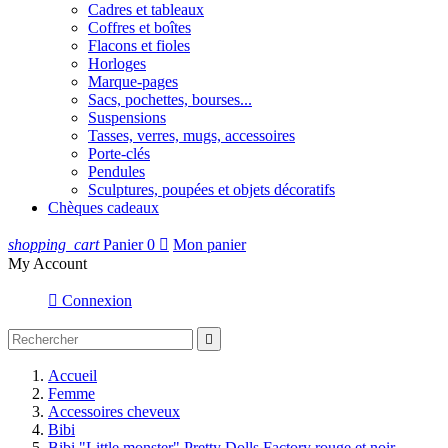
Cadres et tableaux
Coffres et boîtes
Flacons et fioles
Horloges
Marque-pages
Sacs, pochettes, bourses...
Suspensions
Tasses, verres, mugs, accessoires
Porte-clés
Pendules
Sculptures, poupées et objets décoratifs
Chèques cadeaux
shopping_cart
Panier
0

Mon panier
My Account

Connexion

Accueil
Femme
Accessoires cheveux
Bibi
Bibi "Little monster" Pretty Dolls Factory rouge et noir