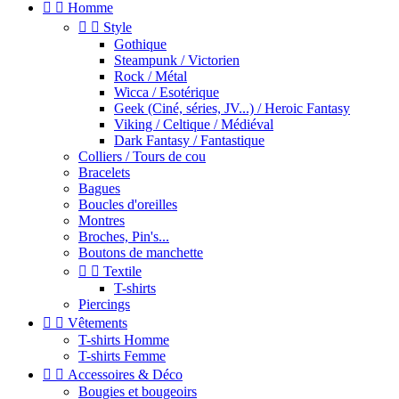


Homme


Style
Gothique
Steampunk / Victorien
Rock / Métal
Wicca / Esotérique
Geek (Ciné, séries, JV...) / Heroic Fantasy
Viking / Celtique / Médiéval
Dark Fantasy / Fantastique
Colliers / Tours de cou
Bracelets
Bagues
Boucles d'oreilles
Montres
Broches, Pin's...
Boutons de manchette


Textile
T-shirts
Piercings


Vêtements
T-shirts Homme
T-shirts Femme


Accessoires & Déco
Bougies et bougeoirs