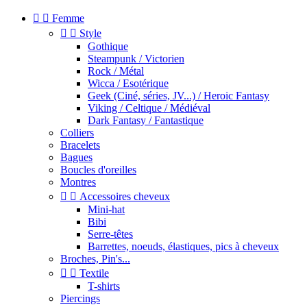


Femme


Style
Gothique
Steampunk / Victorien
Rock / Métal
Wicca / Esotérique
Geek (Ciné, séries, JV...) / Heroic Fantasy
Viking / Celtique / Médiéval
Dark Fantasy / Fantastique
Colliers
Bracelets
Bagues
Boucles d'oreilles
Montres


Accessoires cheveux
Mini-hat
Bibi
Serre-têtes
Barrettes, noeuds, élastiques, pics à cheveux
Broches, Pin's...


Textile
T-shirts
Piercings