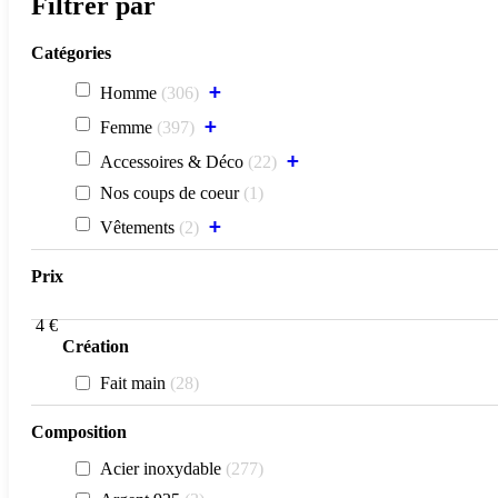
Filtrer par
Catégories
+
Homme
306
+
Femme
397
+
Accessoires & Déco
22
Nos coups de coeur
1
+
Vêtements
2
Prix
4
€
Création
Fait main
28
Composition
Acier inoxydable
277