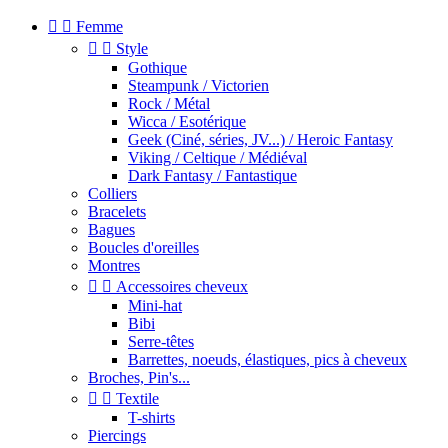


Femme


Style
Gothique
Steampunk / Victorien
Rock / Métal
Wicca / Esotérique
Geek (Ciné, séries, JV...) / Heroic Fantasy
Viking / Celtique / Médiéval
Dark Fantasy / Fantastique
Colliers
Bracelets
Bagues
Boucles d'oreilles
Montres


Accessoires cheveux
Mini-hat
Bibi
Serre-têtes
Barrettes, noeuds, élastiques, pics à cheveux
Broches, Pin's...


Textile
T-shirts
Piercings