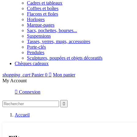
Cadres et tableaux
Coffres et boîtes
Flacons et fioles
Horloges
Marque-pages
Sacs, pochettes, bourses...
Suspensions
Tasses, verres, mugs, accessoires
Porte-clés
Pendules
Sculptures, poupées et objets décoratifs
Chèques cadeaux
shopping_cart
Panier
0

Mon panier
My Account

Connexion

Accueil