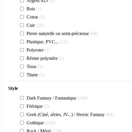
Argent 925
3
Bois
1
Coton
3
Cuir
26
Pierre naturelle ou semi-précieuse
60
Plastique, PVC...
21
Polyester
1
Résine polymère
2
Tissu
5
Titane
1
Verre
35
Style
Zinc, Laiton...
147
Dark Fantasy / Fantastique
109
Féérique
7
Geek (Ciné, séries, JV...) / Heroic Fantasy
64
Gothique
242
Rock / Métal
129