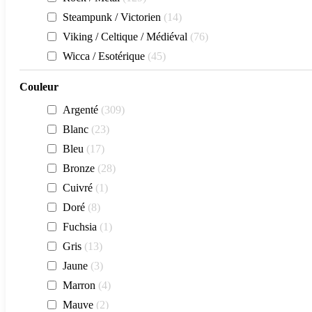
Steampunk / Victorien
14
Viking / Celtique / Médiéval
76
Wicca / Esotérique
45
Couleur
Argenté
309
Blanc
23
Bleu
17
Bronze
28
Cuivré
1
Doré
8
Fuchsia
1
Gris
13
Jaune
3
Marron
4
Mauve
2