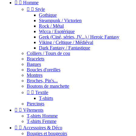


Homme


Style
Gothique
Steampunk / Victorien
Rock / Métal
Wicca / Esotérique
Geek (Ciné, séries, JV...) / Heroic Fantasy
Viking / Celtique / Médiéval
Dark Fantasy / Fantastique
Colliers / Tours de cou
Bracelets
Bagues
Boucles d'oreilles
Montres
Broches, Pin's...
Boutons de manchette


Textile
T-shirts
Piercings


Vêtements
T-shirts Homme
T-shirts Femme


Accessoires & Déco
Bougies et bougeoirs